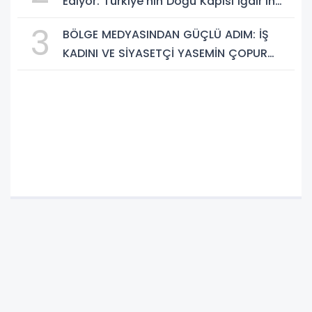
Ediyor: Türkiye’nin Doğu Kapısı Iğdır’ın
Saklı Cennetleri Keşfedilmeyi Bekliyor
3
BÖLGE MEDYASINDAN GÜÇLÜ ADIM: İŞ
KADINI VE SİYASETÇİ YASEMİN ÇOPUR
TAŞ, TÜMORSİAD KADIN KOLLARINDA!