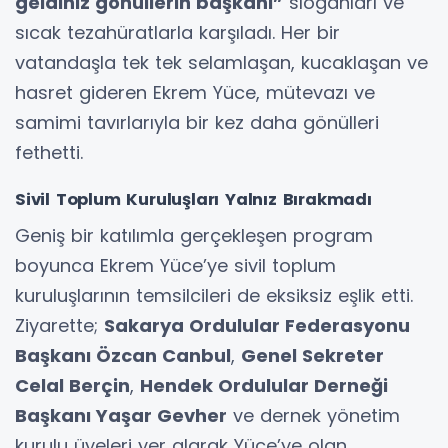
geldiniz gönüllerin başkanı”
sloganları ve
sıcak tezahüratlarla karşıladı. Her bir
vatandaşla tek tek selamlaşan, kucaklaşan ve
hasret gideren Ekrem Yüce, mütevazı ve
samimi tavırlarıyla bir kez daha gönülleri
fethetti.
Sivil Toplum Kuruluşları Yalnız Bırakmadı
Geniş bir katılımla gerçekleşen program
boyunca Ekrem Yüce’ye sivil toplum
kuruluşlarının temsilcileri de eksiksiz eşlik etti.
Ziyarette;
Sakarya Ordulular Federasyonu
Başkanı Özcan Canbul
,
Genel Sekreter
Celal Berçin
,
Hendek Ordulular Derneği
Başkanı Yaşar Gevher
ve dernek yönetim
kurulu üyeleri yer alarak Yüce’ye olan