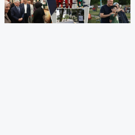
Adapazarı Belediyesi tarafından organize
edilen kutlamalar, hem manevi atmosferi hem
de kültürel etkinlikleriyle şehre unutulmaz bir
gün yaşattı. Protokol üyeleri ve binlerce
vatandaşın katılımıyla gerçekleşen program,
Millî Mücadele ruhunun 105 yıl sonra aynı
heyecanla yaşadığını bir kez daha gözler
önüne serdi.
Manevi Anma ile Başlayan Kutlamalar
Etkinlikler, Millî Mücadele kahramanlarından