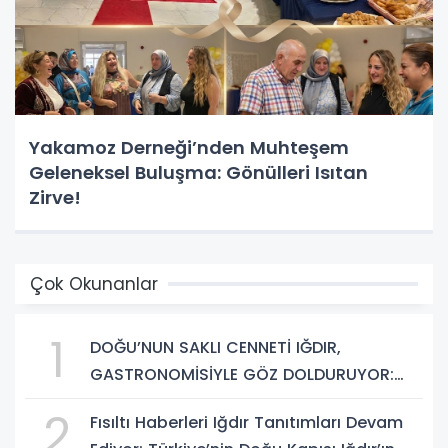
Yakamoz Derneği’nden Muhteşem
Geleneksel Buluşma: Gönülleri Isıtan
Zirve!
Çok Okunanlar
1
DOĞU’NUN SAKLI CENNETİ IĞDIR,
GASTRONOMİSİYLE GÖZ DOLDURUYOR:
KAFKAS VE ANADOLU KÜLTÜRÜNÜN
2
Fısıltı Haberleri Iğdır Tanıtımları Devam
BULUŞMA NOKTASI