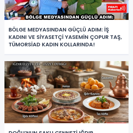
BÖLGE MEDYASINDAN GÜÇLÜ ADIM: İŞ
KADINI VE SİYASETÇİ YASEMİN ÇOPUR TAŞ,
TÜMORSİAD KADIN KOLLARINDA!
DOĞU’NUN SAKLI CENNETİ IĞDIR,