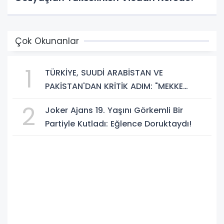
Çok Okunanlar
1
TÜRKİYE, SUUDİ ARABİSTAN VE
PAKİSTAN'DAN KRİTİK ADIM: "MEKKE
ORTAK SAVUNMA ANLAŞMASI" İMZALANDI!
2
Joker Ajans 19. Yaşını Görkemli Bir
Partiyle Kutladı: Eğlence Doruktaydı!