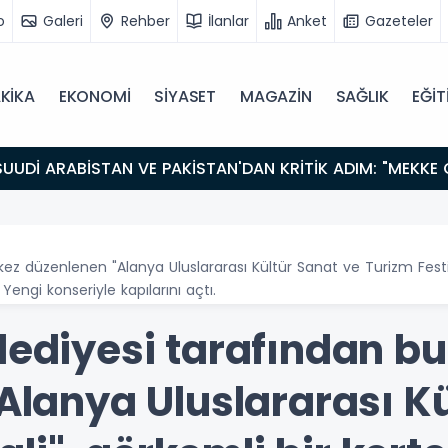
o
Galeri
Rehber
İlanlar
Anket
Gazeteler
KİKA
EKONOMİ
SİYASET
MAGAZİN
SAĞLIK
EĞİT
 kez düzenlenen "Alanya Uluslararası Kültür Sanat ve Turizm Festi
Yengi konseriyle kapılarını açtı.
ediyesi tarafından bu 
Alanya Uluslararası Kü