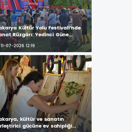
akarya Kültür Yolu Festivali’nde
anat Rüzgârı: Yedinci Güne
eleneksel İzler Damga Vurdu
11-07-2026 12:19
akarya, kültür ve sanatın
irleştirici gücüne ev sahipliği