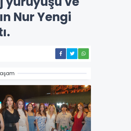
ej yürüyüşü ve
ın Nur Yengi
ı.
Yaşam