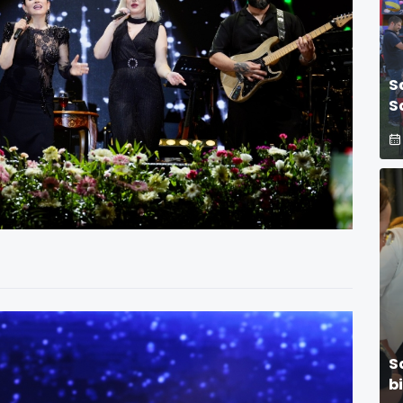
S
S
G
S
b