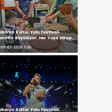
akarya Kültür Yolu Festivali
anatla Büyülüyor: Her Yaşa Hitap
den Etkinlikler Yoğun İlgi Görüyor
09-07-2026 11:05
akarya Kültür Yolu Festivali