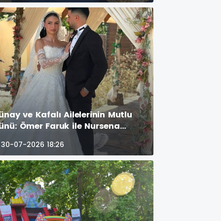
ünay ve Kafalı Ailelerinin Mutlu
ünü: Ömer Faruk ile Nursena
nyaevine Girdi! GÜNÜN ÖNE
30-07-2026 18:26
IKAN FOTOĞRAF KARELERİ