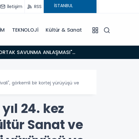
İletişim
RSS
İM
TEKNOLOJİ
Kültür & Sanat
14:21
BAKAN GÜRLEK’TEN TİGAD ÇALIŞTAYINDA Çarpıcı AÇIKLAMALAR: "Pazar Günü Yeni Bir Aydınlığa
Uyanacağız
vali", görkemli bir kortej yürüyüşü ve
yıl 24. kez
ltür Sanat ve