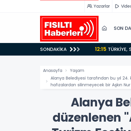
Yazarlar
Vide
SON DA
12:15
SONDAKİKA
ydı!
TÜRKİYE, SUUDİ ARABİSTAN VE PAKİSTAN'DAN KRİTİK ADIM: "MEKKE ORTAK SAVUNMA ANLAŞMASI"
İMZALANDI!
Anasayfa
Yaşam
Alanya Belediyesi tarafından bu yıl 24.
hafızalardan silinmeyecek bir Aşkın Nur 
Alanya Bel
düzenlenen "