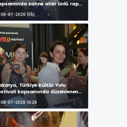
apsamında sahne alan ünlü rap
anatçısı Sefo, Millet Bahçesi’ni
08-07-2026 11:51
ıklım tıklım dolduran binlerce
ayranına müzik dolu bir gece
aşattı. (İŞTE GECEYE DAMGA VURAN
OTOĞRAF KARELERİ )
akarya, Türkiye Kültür Yolu
estivali kapsamında düzenlenen
rbirinden renkli etkinliklerle
08-07-2026 10:26
anatın kalbi olmaya devam
diyor. (GÜNÜN ÖNE ÇIKAN
OTOĞRAF KARELERİ )