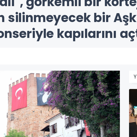
ali", görkemli bir kort
n silinmeyecek bir Aşk
onseriyle kapılarını açt