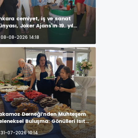
nkara cemiyet, iş ve sanat
ünyası, Joker Ajans'ın 19. yıl
utlamasında bir araya geldi.
08-08-2026 14:18
amos Sport Center havuzbaşında
erçekleşen görkemli parti,
nutulmaz anlar
akamoz Derneği’nden Muhteşem
eleneksel Buluşma: Gönülleri Isıtan
NÜN ÖNE ÇIKAN FOTOĞRAF
31-07-2026 10:14
ARELERİ