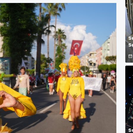
S
S
E
S