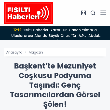
11:42
Adalet Bakanı Akın Gürlek Iğdır'da TİGAD
Çalıştayına Katıldı: Terörsüz Türkiye ve Sosyal Medya
Düzenlemesi Mesajı
Anasayfa
Magazin
Başkent’te Mezuniyet
Coşkusu Podyuma
Taşındı: Genç
Tasarımcılardan Görsel
Şölen!