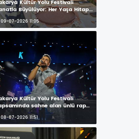
akarya Kültür Yolu Festivali
anatla Büyülüyor: Her Yaşa Hitap
den Etkinlikler Yoğun İlgi Görüyor
09-07-2026 11:05
akarya Kültür Yolu Festivali
apsamında sahne alan ünlü rap
anatçısı Sefo, Millet Bahçesi’ni
08-07-2026 11:51
ıklım tıklım dolduran binlerce
ayranına müzik dolu bir gece
aşattı. (İŞTE GECEYE DAMGA VURAN