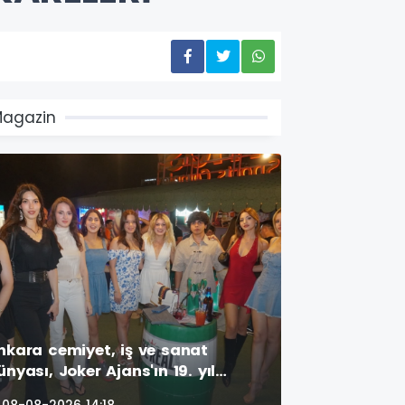
agazin
nkara cemiyet, iş ve sanat
ünyası, Joker Ajans'ın 19. yıl
utlamasında bir araya geldi.
08-08-2026 14:18