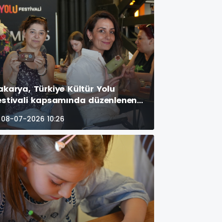
OTOĞRAF KARELERİ )
akarya, Türkiye Kültür Yolu
estivali kapsamında düzenlenen
rbirinden renkli etkinliklerle
08-07-2026 10:26
anatın kalbi olmaya devam
diyor. (GÜNÜN ÖNE ÇIKAN
OTOĞRAF KARELERİ )