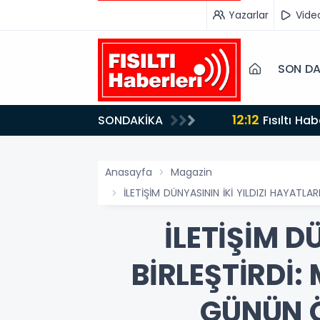
Yazarlar
Vide
SON DA
11:42
SONDAKİKA
Adalet Bakanı Akın Gürlek Iğdır'da TİGAD Çalıştayına Katıldı: Terörsüz Türkiye ve Sosyal Medya
Düzenlemesi M
Anasayfa
Magazin
İLETİŞİM DÜNYASININ İKİ YILDIZI HAYAT
İLETİŞİM D
BİRLEŞTİRDİ:
GÜNÜN Ö