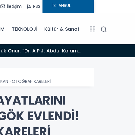
İletişim
RSS
İM
TEKNOLOJİ
Kültür & Sanat
13:39
BÖLGE MEDYASINDAN GÜÇLÜ ADIM: İŞ KADINI VE SİYASETÇİ YASEMİN ÇOPUR TAŞ, TÜMORSİAD KADIN
KOLLARINDA!
 ÇIKAN FOTOĞRAF KARELERİ
HAYATLARINI
 GÖK EVLENDİ!
KARELERİ