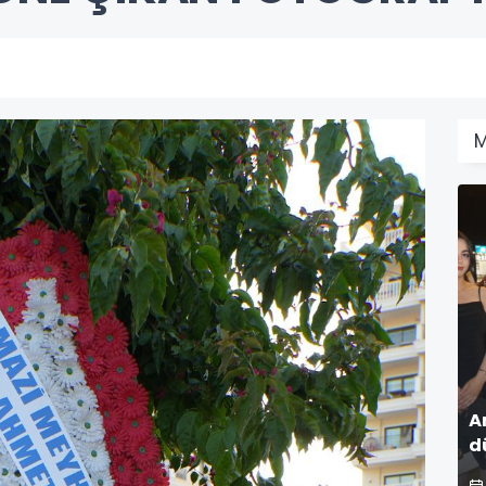
M
A
d
k