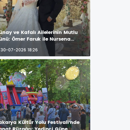
ünay ve Kafalı Ailelerinin Mutlu
ünü: Ömer Faruk ile Nursena
nyaevine Girdi! GÜNÜN ÖNE
30-07-2026 18:26
IKAN FOTOĞRAF KARELERİ
akarya Kültür Yolu Festivali’nde
anat Rüzgârı: Yedinci Güne