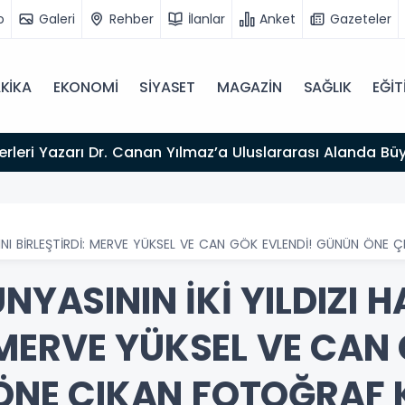
o
Galeri
Rehber
İlanlar
Anket
Gazeteler
KİKA
EKONOMİ
SİYASET
MAGAZİN
SAĞLIK
EĞİT
esajı
LARINI BİRLEŞTİRDİ: MERVE YÜKSEL VE CAN GÖK EVLENDİ! GÜNÜN ÖNE
ÜNYASININ İKİ YILDIZI 
 MERVE YÜKSEL VE CAN
NE ÇIKAN FOTOĞRAF 