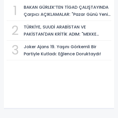
1
BAKAN GÜRLEK’TEN TİGAD ÇALIŞTAYINDA
Çarpıcı AÇIKLAMALAR: "Pazar Günü Yeni
Bir Aydınlığa Uyanacağız"
2
TÜRKİYE, SUUDİ ARABİSTAN VE
PAKİSTAN'DAN KRİTİK ADIM: "MEKKE
ORTAK SAVUNMA ANLAŞMASI" İMZALANDI!
3
Joker Ajans 19. Yaşını Görkemli Bir
Partiyle Kutladı: Eğlence Doruktaydı!