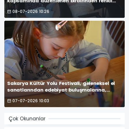
kapsamında düzenlenen birbirinden renkli
etkinliklerle sanatın kalbi olmaya devam
08-07-2026 10:26
ediyor. (GÜNÜN ÖNE ÇIKAN FOTOĞRAF
KARELERİ )
Sakarya Kültür Yolu Festivali, geleneksel el
sanatlarından edebiyat buluşmalarına,
klasik müzik konserlerinden fotoğraf
07-07-2026 10:03
sergilerine kadar uzanan zengin programıyla
sanatseverlere unutulmaz anlar yaşatıyor.
(GÜNÜN FOTOĞRAF KAR
Çok Okunanlar