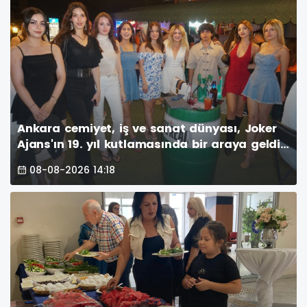
Ankara cemiyet, iş ve sanat dünyası, Joker
Ajans'ın 19. yıl kutlamasında bir araya geldi.
Vamos Sport Center havuzbaşında
08-08-2026 14:18
gerçekleşen görkemli parti, unutulmaz anlar