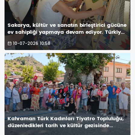
Sakarya, kültür ve sanatın birleştirici gücüne
ev sahipliği yapmaya devam ediyor. Türkiye
Kültür Yolu Festivali kapsamında düzenlenen
10-07-2026 10:58
etkinlikler, altıncı gününde de şehri renkli bir
atmosfere büründürdü.
Kahraman Türk Kadınları Tiyatro Topluluğu,
düzenledikleri tarih ve kültür gezisinde
Taraklı ve Göynük’ün millî mirasımıza ev