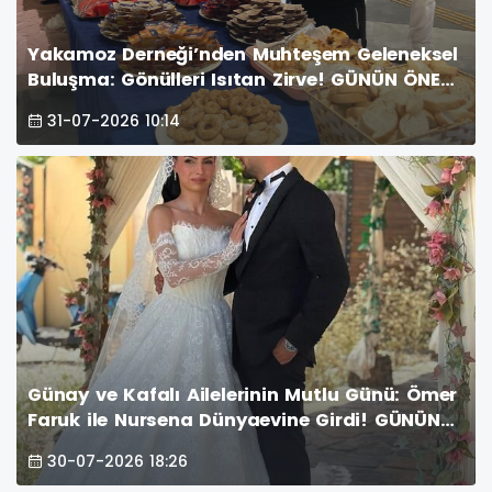
Yakamoz Derneği’nden Muhteşem Geleneksel
Buluşma: Gönülleri Isıtan Zirve! GÜNÜN ÖNE
ÇIKAN FOTOĞRAF KARELERİ
31-07-2026 10:14
Günay ve Kafalı Ailelerinin Mutlu Günü: Ömer
Faruk ile Nursena Dünyaevine Girdi! GÜNÜN
ÖNE ÇIKAN FOTOĞRAF KARELERİ
30-07-2026 18:26