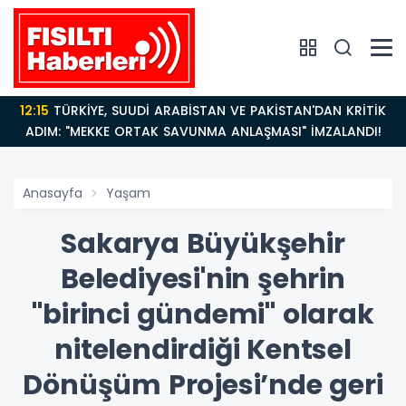
14:21
BAKAN GÜRLEK’TEN TİGAD ÇALIŞTAYINDA Çarpıcı
AÇIKLAMALAR: "Pazar Günü Yeni Bir Aydınlığa
Uyanacağız"
Anasayfa
Yaşam
Sakarya Büyükşehir
Belediyesi'nin şehrin
"birinci gündemi" olarak
nitelendirdiği Kentsel
Dönüşüm Projesi’nde geri