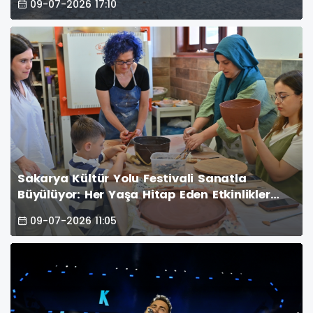
09-07-2026 17:10
sahipliği yapan yapılarını inceledi. (İŞTE
GÜNÜN ÖNE ÇIKAN FOOĞRAF KARELERİ)
Sakarya Kültür Yolu Festivali Sanatla
Büyülüyor: Her Yaşa Hitap Eden Etkinlikler
Yoğun İlgi Görüyor
09-07-2026 11:05