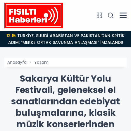
14:21
BAKAN GÜRLEK’TEN TİGAD ÇALIŞTAYINDA Çarpıcı
AÇIKLAMALAR: "Pazar Günü Yeni Bir Aydınlığa
Uyanacağız"
Anasayfa
Yaşam
Sakarya Kültür Yolu
Festivali, geleneksel el
sanatlarından edebiyat
buluşmalarına, klasik
müzik konserlerinden