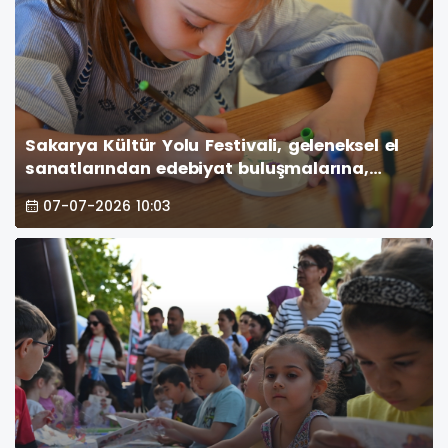
Sakarya Kültür Yolu Festivali, geleneksel el
sanatlarından edebiyat buluşmalarına,
klasik müzik konserlerinden fotoğraf
07-07-2026 10:03
sergilerine kadar uzanan zengin programıyla
sanatseverlere unutulmaz anlar yaşatıyor.
(GÜNÜN FOTOĞRAF KAR