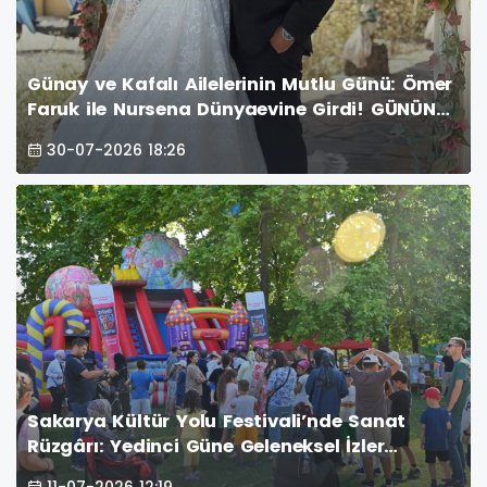
Günay ve Kafalı Ailelerinin Mutlu Günü: Ömer
Faruk ile Nursena Dünyaevine Girdi! GÜNÜN
ÖNE ÇIKAN FOTOĞRAF KARELERİ
30-07-2026 18:26
Sakarya Kültür Yolu Festivali’nde Sanat
Rüzgârı: Yedinci Güne Geleneksel İzler
Damga Vurdu
11-07-2026 12:19