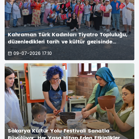
Kahraman Türk Kadınları Tiyatro Topluluğu,
düzenledikleri tarih ve kültür gezisinde
Taraklı ve Göynük’ün millî mirasımıza ev
09-07-2026 17:10
sahipliği yapan yapılarını inceledi. (İŞTE
GÜNÜN ÖNE ÇIKAN FOOĞRAF KARELERİ)
Sakarya Kültür Yolu Festivali Sanatla
Büyülüyor: Her Yaşa Hitap Eden Etkinlikler