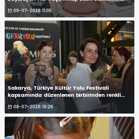
Yoğun İlgi Görüyor
09-07-2026 11:05
Sakarya, Türkiye Kültür Yolu Festivali
kapsamında düzenlenen birbirinden renkli
etkinliklerle sanatın kalbi olmaya devam
08-07-2026 10:26
ediyor. (GÜNÜN ÖNE ÇIKAN FOTOĞRAF
KARELERİ )