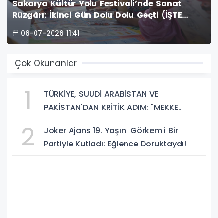
Sakarya Kültür Yolu Festivali’nde Sanat
Rüzgârı: İkinci Gün Dolu Dolu Geçti (İŞTE
GÜNÜN ÖNE ÇIKAN FOTOĞRAF KARELERİ )
06-07-2026 11:41
Çok Okunanlar
1
TÜRKİYE, SUUDİ ARABİSTAN VE
PAKİSTAN'DAN KRİTİK ADIM: "MEKKE
ORTAK SAVUNMA ANLAŞMASI" İMZALANDI!
2
Joker Ajans 19. Yaşını Görkemli Bir
Partiyle Kutladı: Eğlence Doruktaydı!