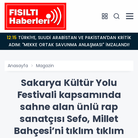
14:21
BAKAN GÜRLEK’TEN TİGAD ÇALIŞTAYINDA Çarpıcı
AÇIKLAMALAR: "Pazar Günü Yeni Bir Aydınlığa
Uyanacağız"
Anasayfa
Magazin
Sakarya Kültür Yolu
Festivali kapsamında
sahne alan ünlü rap
sanatçısı Sefo, Millet
Bahçesi’ni tıklım tıklım