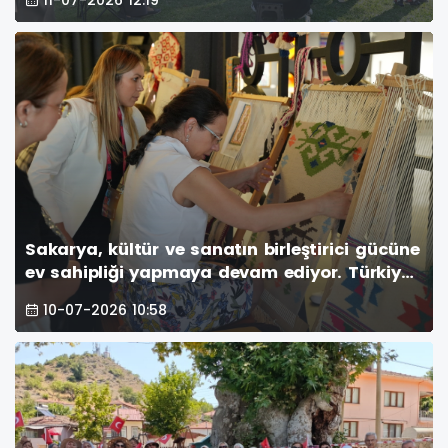
Sakarya, kültür ve sanatın birleştirici gücüne
ev sahipliği yapmaya devam ediyor. Türkiye
Kültür Yolu Festivali kapsamında düzenlenen
10-07-2026 10:58
etkinlikler, altıncı gününde de şehri renkli bir
atmosfere büründürdü.