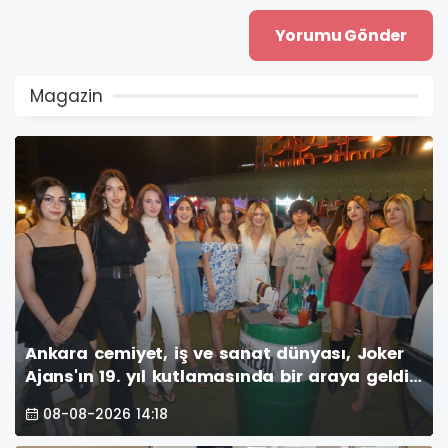
Magazin
Ankara cemiyet, iş ve sanat dünyası, Joker
Ajans'ın 19. yıl kutlamasında bir araya geldi.
Vamos Sport Center havuzbaşında
08-08-2026 14:18
gerçekleşen görkemli parti, unutulmaz anlar