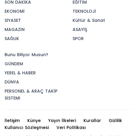
SON DAKİKA
EĞİTİM
EKONOMİ
TEKNOLOJİ
SİYASET
Kültür & Sanat
MAGAZİN
ASAYİŞ
SAĞLIK
SPOR
Bunu Biliyor Musun?
GÜNDEM
YEREL & HABER
DÜNYA
PERSONEL & ARAÇ TAKİP
SİSTEMİ
İletişim
Künye
Yayın İlkeleri
Kurallar
Gizlilik
Kullanıcı Sözleşmesi
Veri Politikası