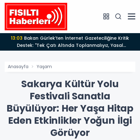
12:12
Fısıltı Haberleri Yazarı Dr. Canan Yılmaz’a
Uluslararası Alanda Büyük Onur: “Dr. A.P.J. Abdul
Kalam İlham Ödülü 2026”
Anasayfa
Yaşam
Sakarya Kültür Yolu
Festivali Sanatla
Büyülüyor: Her Yaşa Hitap
Eden Etkinlikler Yoğun İlgi
Görüyor