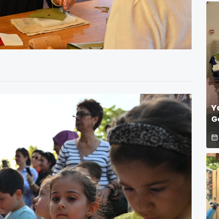
g
u
Y
G
Zirve! GÜ
K