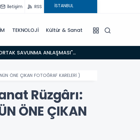
İletişim
RSS
İM
TEKNOLOJİ
Kültür & Sanat
13:03
Bakan Gürlek’ten İnternet Gazeteciliğine Kritik Destek: "Tek Çatı Altında Toplanmalıyız, Yasal
Düzenlemeye
 GÜNÜN ÖNE ÇIKAN FOTOĞRAF KARELERİ )
anat Rüzgârı:
ÜNÜN ÖNE ÇIKAN