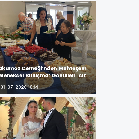
erçekleşen görkemli parti,
nutulmaz anlar
akamoz Derneği’nden Muhteşem
eleneksel Buluşma: Gönülleri Isıtan
NÜN ÖNE ÇIKAN FOTOĞRAF
31-07-2026 10:14
ARELERİ