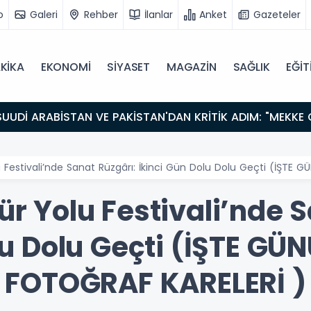
o
Galeri
Rehber
İlanlar
Anket
Gazeteler
KİKA
EKONOMİ
SİYASET
MAGAZİN
SAĞLIK
EĞİT
u Festivali’nde Sanat Rüzgârı: İkinci Gün Dolu Dolu Geçti (İŞTE
ür Yolu Festivali’nde S
lu Dolu Geçti (İŞTE G
FOTOĞRAF KARELERİ )