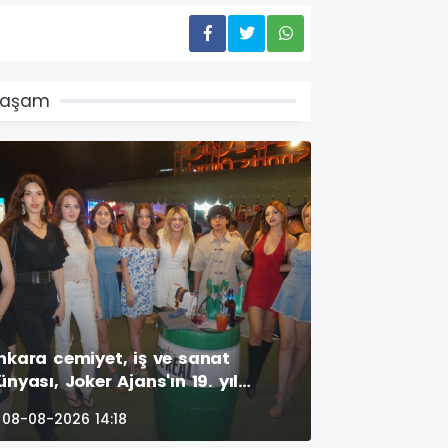
Yaşam
nkara cemiyet, iş ve sanat
ünyası, Joker Ajans'ın 19. yıl
utlamasında bir araya geldi.
08-08-2026 14:18
amos Sport Center havuzbaşında