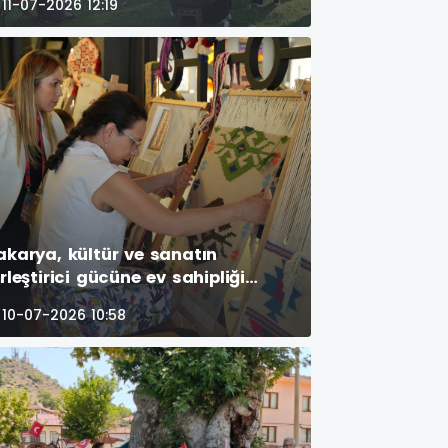
11-07-2026 12:19
akarya, kültür ve sanatın
irleştirici gücüne ev sahipliği
apmaya devam ediyor. Türkiye
10-07-2026 10:58
ültür Yolu Festivali kapsamında
üzenlenen etkinlikler, altıncı
ününde de şehri renkli bir
tmosfere büründürdü.