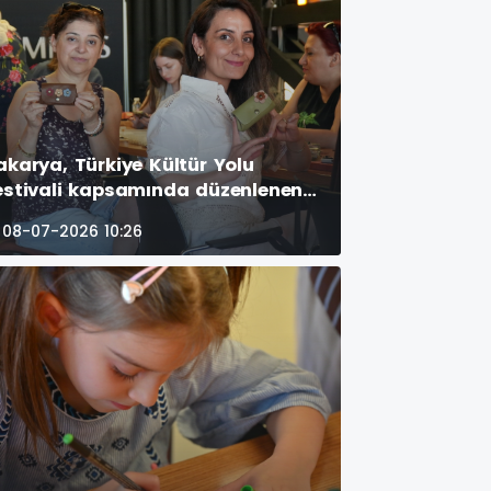
akarya, Türkiye Kültür Yolu
estivali kapsamında düzenlenen
rbirinden renkli etkinliklerle
08-07-2026 10:26
anatın kalbi olmaya devam
diyor. (GÜNÜN ÖNE ÇIKAN
OTOĞRAF KARELERİ )