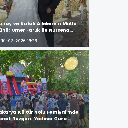
ünay ve Kafalı Ailelerinin Mutlu
ünü: Ömer Faruk ile Nursena
nyaevine Girdi! GÜNÜN ÖNE
30-07-2026 18:26
IKAN FOTOĞRAF KARELERİ
akarya Kültür Yolu Festivali’nde
anat Rüzgârı: Yedinci Güne
eleneksel İzler Damga Vurdu