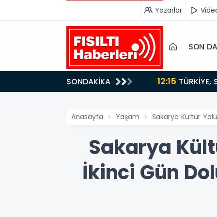
Yazarlar
Vide
SON DA
14:21
SONDAKİKA
BAKAN GÜRLEK’TEN TİGAD ÇALIŞTAYINDA Çarpıcı AÇIKLAMALAR: "Pazar Günü Yeni Bir Aydınlığa
Uyanacağız"
Anasayfa
Yaşam
Sakarya Kültür Yol
Sakarya Kült
İkinci Gün Do