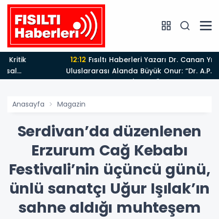
12:12
Fısıltı Haberleri Yazarı Dr. Canan Yılmaz’a
Uluslararası Alanda Büyük Onur: “Dr. A.P.J. Abdul
Kalam İlham Ödülü 2026”
Anasayfa
Magazin
Serdivan’da düzenlenen
Erzurum Cağ Kebabı
Festivali’nin üçüncü günü,
ünlü sanatçı Uğur Işılak’ın
sahne aldığı muhteşem