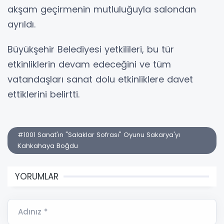
akşam geçirmenin mutluluğuyla salondan
ayrıldı.
Büyükşehir Belediyesi yetkilileri, bu tür
etkinliklerin devam edeceğini ve tüm
vatandaşları sanat dolu etkinliklere davet
ettiklerini belirtti.
#1001 Sanat'ın "Salaklar Sofrası" Oyunu Sakarya'yı
Kahkahaya Boğdu
YORUMLAR
Adınız *