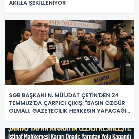
AKILLA ŞEKİLLENİYOR
SGB BAŞKANI N. MÜİJDAT ÇETİN'DEN 24
TEMMUZ'DA ÇARPICI ÇIKIŞ: "BASIN ÖZGÜR
OLMALI, GAZETECİLİK HERKESİN YAPACAĞI
İŞ DEĞİL!"