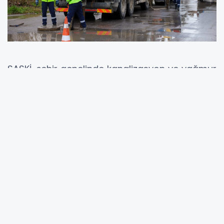
SASKİ, şehir genelinde kanalizasyon ve yağmur
suyu altyapısının sorunsuz bir şekilde işlemesi
için temizlik ve bakım çalışmalarına ağırlık
verdi. Özellikle yoğun yağış öncesinde önlem
almak amacıyla yürütülen bu çalışmalarda,
kanalizasyon hatları ve yağmur suyu
ızgaraları temizlenerek su akışına engel
olabilecek atıklar ortadan kaldırılıyor.
SASKİ Genel Müdürü Yiğit Turan, bakım ve
temizlik çalışmalarını yerinde inceledi. Tekeler