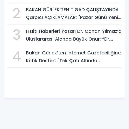
Sosyal Medya Düzenlemesi Mesajı
2
BAKAN GÜRLEK’TEN TİGAD ÇALIŞTAYINDA
Çarpıcı AÇIKLAMALAR: "Pazar Günü Yeni
Bir Aydınlığa Uyanacağız"
3
Fısıltı Haberleri Yazarı Dr. Canan Yılmaz’a
Uluslararası Alanda Büyük Onur: “Dr.
A.P.J. Abdul Kalam İlham Ödülü 2026”
4
Bakan Gürlek’ten İnternet Gazeteciliğine
Kritik Destek: "Tek Çatı Altında
Toplanmalıyız, Yasal Düzenlemeye
Hazırız"