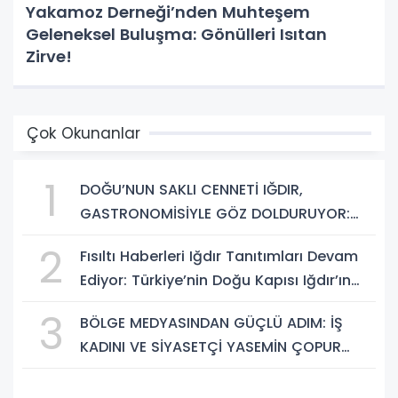
Yakamoz Derneği’nden Muhteşem
Geleneksel Buluşma: Gönülleri Isıtan
Zirve!
Çok Okunanlar
1
DOĞU’NUN SAKLI CENNETİ IĞDIR,
GASTRONOMİSİYLE GÖZ DOLDURUYOR:
KAFKAS VE ANADOLU KÜLTÜRÜNÜN
2
Fısıltı Haberleri Iğdır Tanıtımları Devam
BULUŞMA NOKTASI
Ediyor: Türkiye’nin Doğu Kapısı Iğdır’ın
Saklı Cennetleri Keşfedilmeyi Bekliyor
3
BÖLGE MEDYASINDAN GÜÇLÜ ADIM: İŞ
KADINI VE SİYASETÇİ YASEMİN ÇOPUR
TAŞ, TÜMORSİAD KADIN KOLLARINDA!