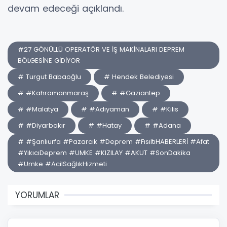
devam edeceği açıklandı.
#27 GÖNÜLLÜ OPERATÖR VE İŞ MAKİNALARI DEPREM
BÖLGESİNE GİDİYOR
# Turgut Babaoğlu
# Hendek Belediyesi
# #Kahramanmaraş
# #Gaziantep
# #Malatya
# #Adıyaman
# #Kilis
# #Diyarbakır
# #Hatay
# #Adana
# #Şanlıurfa #Pazarcık #Deprem #FısıltıHABERLERİ #Afat
#YıkıcıDeprem #UMKE #KIZILAY #AKUT #SonDakika
#Umke #AcilSağlıkHizmeti
YORUMLAR