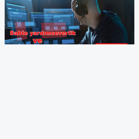
Kriz zamanlarında, iyi niyetli olan insanlar
içlerindeki yardımseverliği ortaya
çıkarmak, zor durumdakilere bir an önce
destek olmak istiyor. Ne yazık ki bu
dönemlerin en kötü dolandırıcıların ve
dolandırıcılık yöntemlerinin de ortaya