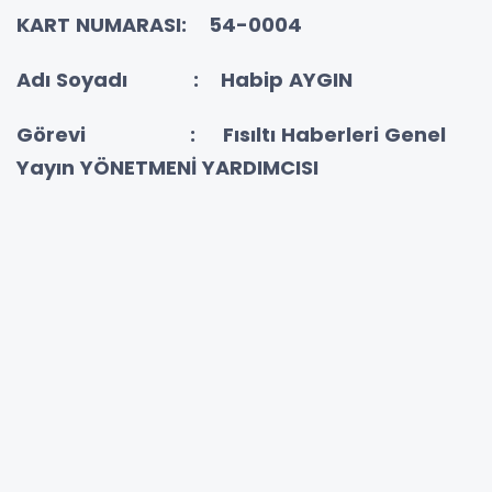
KART NUMARASI: 54-0004
Adı Soyadı : Habip AYGIN
Görevi :
Fısıltı Haberleri Genel
Yayın YÖNETMENİ YARDIMCISI
RESİM DOĞRULAMA
DOĞRULAMA KODU
; 54-0004 KART