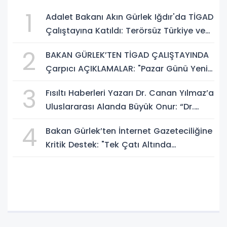
1
Adalet Bakanı Akın Gürlek Iğdır'da TİGAD
Çalıştayına Katıldı: Terörsüz Türkiye ve
Sosyal Medya Düzenlemesi Mesajı
2
BAKAN GÜRLEK’TEN TİGAD ÇALIŞTAYINDA
Çarpıcı AÇIKLAMALAR: "Pazar Günü Yeni
Bir Aydınlığa Uyanacağız"
3
Fısıltı Haberleri Yazarı Dr. Canan Yılmaz’a
Uluslararası Alanda Büyük Onur: “Dr.
A.P.J. Abdul Kalam İlham Ödülü 2026”
4
Bakan Gürlek’ten İnternet Gazeteciliğine
Kritik Destek: "Tek Çatı Altında
Toplanmalıyız, Yasal Düzenlemeye
Hazırız"