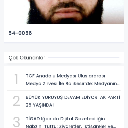
54-0056
Çok Okunanlar
1
TGF Anadolu Medyası Uluslararası
Medya Zirvesi İle Balıkesir’de: Medyanın
Kalbi 3 Gün Boyunca Balıkesir'de Atacak
2
BÜYÜK YÜRÜYÜŞ DEVAM EDİYOR: AK PARTİ
25 YAŞINDA!
3
TİGAD Iğdır'da Dijital Gazeteciliğin
Nabzını Tuttu: Ziyaretler, İstişareler ve