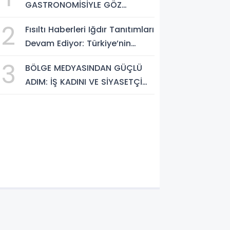
GASTRONOMİSİYLE GÖZ
DOLDURUYOR: KAFKAS VE
2
Fısıltı Haberleri Iğdır Tanıtımları
ANADOLU KÜLTÜRÜNÜN
Devam Ediyor: Türkiye’nin
BULUŞMA NOKTASI
Doğu Kapısı Iğdır’ın Saklı
3
BÖLGE MEDYASINDAN GÜÇLÜ
Cennetleri Keşfedilmeyi
ADIM: İŞ KADINI VE SİYASETÇİ
Bekliyor
YASEMİN ÇOPUR TAŞ,
TÜMORSİAD KADIN KOLLARINDA!