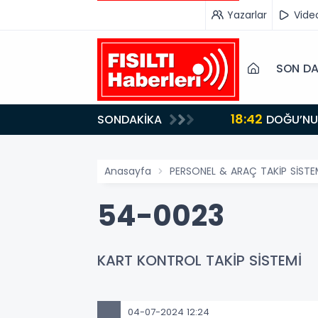
Yazarlar
Vide
SON DA
18:42
SONDAKİKA
DOĞU’NUN SAKLI CENNETİ IĞDIR, GASTRONOMİSİYLE GÖZ DOLDURUYOR: KAFKAS VE ANADOLU
KÜLTÜRÜNÜN B
Anasayfa
PERSONEL & ARAÇ TAKİP SİSTE
54-0023
KART KONTROL TAKİP SİSTEMİ
04-07-2024 12:24