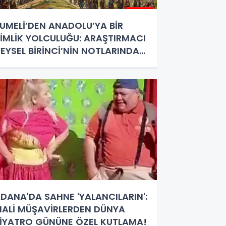
UMELİ’DEN ANADOLU’YA BİR
İMLİK YOLCULUĞU: ARAŞTIRMACI
EYSEL BİRİNCİ’NİN NOTLARINDAN
KINALI TÜRKLERİ"
DANA'DA SAHNE 'YALANCILARIN':
ALİ MÜŞAVİRLERDEN DÜNYA
İYATRO GÜNÜNE ÖZEL KUTLAMA!