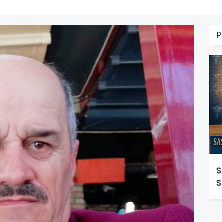
P
S
S