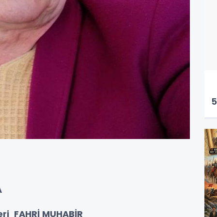
5
A
eri FAHRİ MUHABİR