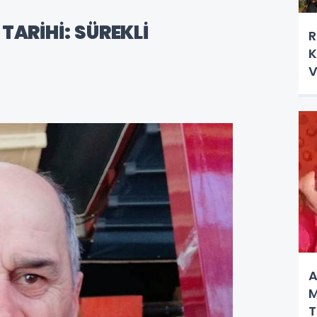
TARİHİ: SÜREKLİ
R
K
V
"
A
M
T