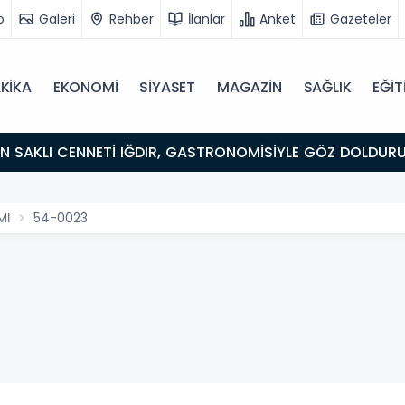
o
Galeri
Rehber
İlanlar
Anket
Gazeteler
KİKA
EKONOMİ
SİYASET
MAGAZİN
SAĞLIK
EĞİT
ULUŞMA NOKTASI
Mİ
54-0023