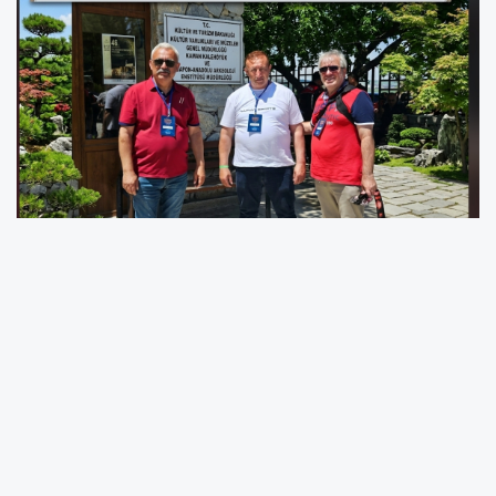
KIRŞEHİR — Türkiye İnternet Gazetecileri
Derneği’nin (TİGAD) Kırşehir’de gerçekleştirdiği
büyük medya çalıştayı, Türkiye’nin 81 ilinden ve
Avrupa’dan gelen gazetecileri bir araya
getirdi. Kültür ve Turizm Bakanlığı’na bağlı