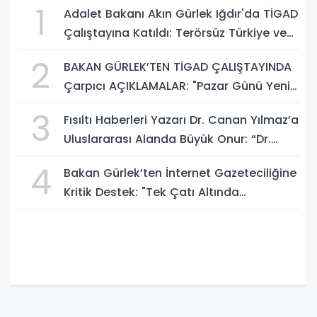
1
Adalet Bakanı Akın Gürlek Iğdır'da TİGAD
Çalıştayına Katıldı: Terörsüz Türkiye ve
Sosyal Medya Düzenlemesi Mesajı
2
BAKAN GÜRLEK’TEN TİGAD ÇALIŞTAYINDA
Çarpıcı AÇIKLAMALAR: "Pazar Günü Yeni
Bir Aydınlığa Uyanacağız"
3
Fısıltı Haberleri Yazarı Dr. Canan Yılmaz’a
Uluslararası Alanda Büyük Onur: “Dr.
A.P.J. Abdul Kalam İlham Ödülü 2026”
4
Bakan Gürlek’ten İnternet Gazeteciliğine
Kritik Destek: "Tek Çatı Altında
Toplanmalıyız, Yasal Düzenlemeye
Hazırız"