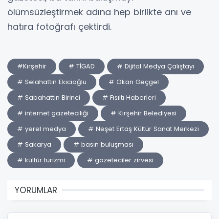
ölümsüzleştirmek adına hep birlikte anı ve
hatıra fotoğrafı çektirdi.
#Kırşehir
# TİGAD
# Dijital Medya Çalıştayı
# Selahattin Ekicioğlu
# Okan Geçgel
# Sabahattin Birinci
# Fısıltı Haberleri
# internet gazeteciliği
# Kırşehir Belediyesi
# yerel medya
# Neşet Ertaş Kültür Sanat Merkezi
# Sakarya
# basın buluşması
# kültür turizmi
# gazeteciler zirvesi
YORUMLAR