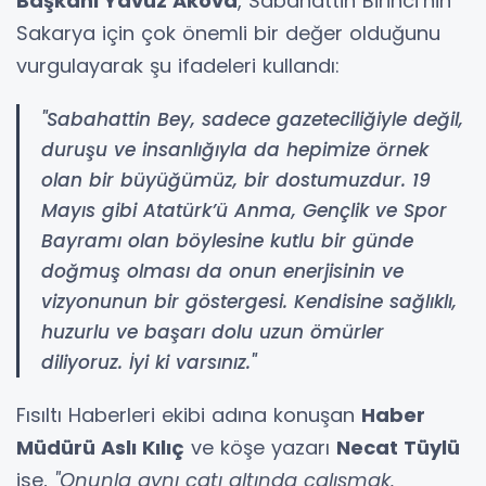
Başkanı Yavuz Akova
, Sabahattin Birinci’nin
Sakarya için çok önemli bir değer olduğunu
vurgulayarak şu ifadeleri kullandı:
"Sabahattin Bey, sadece gazeteciliğiyle değil,
duruşu ve insanlığıyla da hepimize örnek
olan bir büyüğümüz, bir dostumuzdur. 19
Mayıs gibi Atatürk’ü Anma, Gençlik ve Spor
Bayramı olan böylesine kutlu bir günde
doğmuş olması da onun enerjisinin ve
vizyonunun bir göstergesi. Kendisine sağlıklı,
huzurlu ve başarı dolu uzun ömürler
diliyoruz. İyi ki varsınız."
Fısıltı Haberleri ekibi adına konuşan
Haber
Müdürü Aslı Kılıç
ve köşe yazarı
Necat Tüylü
ise,
"Onunla aynı çatı altında çalışmak,