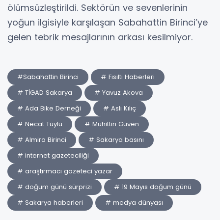
ölümsüzleştirildi. Sektörün ve sevenlerinin
yoğun ilgisiyle karşılaşan Sabahattin Birinci’ye
gelen tebrik mesajlarının arkası kesilmiyor.
#Sabahattin Birinci
# Fısıltı Haberleri
# TİGAD Sakarya
# Yavuz Akova
# Ada Bike Derneği
# Aslı Kılıç
# Necat Tüylü
# Muhittin Güven
# Almira Birinci
# Sakarya basını
# internet gazeteciliği
# araştırmacı gazeteci yazar
# doğum günü sürprizi
# 19 Mayıs doğum günü
# Sakarya haberleri
# medya dünyası