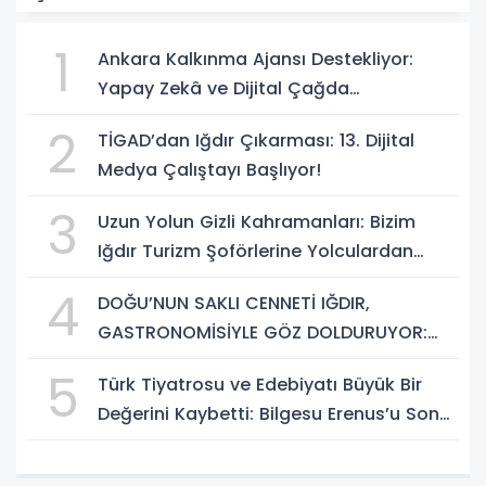
1
Ankara Kalkınma Ajansı Destekliyor:
Yapay Zekâ ve Dijital Çağda
Dezenformasyonla Mücadele Kapasite
2
TİGAD’dan Iğdır Çıkarması: 13. Dijital
Geliştirme Eğitimi Başlıyor!
Medya Çalıştayı Başlıyor!
3
Uzun Yolun Gizli Kahramanları: Bizim
Iğdır Turizm Şoförlerine Yolculardan
Büyük Teşekkür!
4
DOĞU’NUN SAKLI CENNETİ IĞDIR,
GASTRONOMİSİYLE GÖZ DOLDURUYOR:
KAFKAS VE ANADOLU KÜLTÜRÜNÜN
5
Türk Tiyatrosu ve Edebiyatı Büyük Bir
BULUŞMA NOKTASI
Değerini Kaybetti: Bilgesu Erenus’u Son
Yolculuğuna Uğurluyoruz