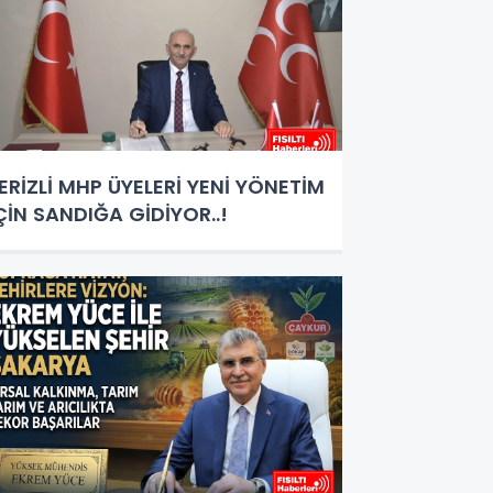
ERİZLİ MHP ÜYELERİ YENİ YÖNETİM
ÇİN SANDIĞA GİDİYOR..!