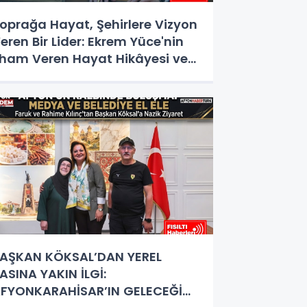
oprağa Hayat, Şehirlere Vizyon
eren Bir Lider: Ekrem Yüce'nin
lham Veren Hayat Hikâyesi ve
izmet Destanı
AŞKAN KÖKSAL’DAN YEREL
ASINA YAKIN İLGİ:
FYONKARAHİSAR’IN GELECEĞİ