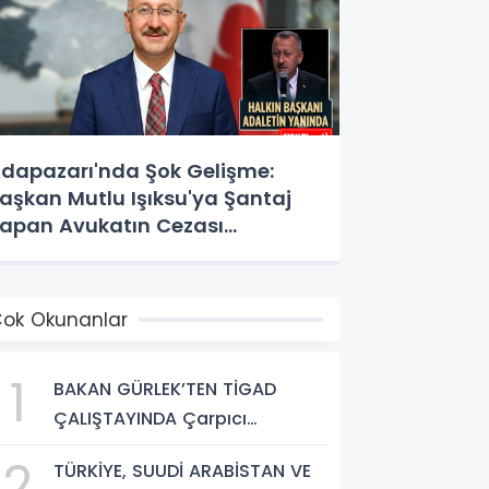
dapazarı'nda Şok Gelişme:
aşkan Mutlu Işıksu'ya Şantaj
apan Avukatın Cezası
esinleşti!
ok Okunanlar
1
BAKAN GÜRLEK’TEN TİGAD
ÇALIŞTAYINDA Çarpıcı
AÇIKLAMALAR: "Pazar Günü
2
TÜRKİYE, SUUDİ ARABİSTAN VE
Yeni Bir Aydınlığa Uyanacağız"