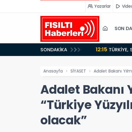
Yazarlar
Vide
SON DA
12:15
SONDAKİKA
ydı!
TÜRKİYE, SUUDİ ARABİSTAN VE PAKİSTAN'DAN KRİTİK ADIM: "MEKKE ORTAK SAVUNMA ANLAŞMASI"
İMZALANDI!
Anasayfa
SİYASET
Adalet Bakanı Yılm
Adalet Bakanı 
“Türkiye Yüzyıl
olacak”