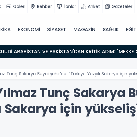
o
Galeri
Rehber
İlanlar
Anket
Gazeteler
KİKA
EKONOMİ
SİYASET
MAGAZİN
SAĞLIK
EĞİT
az Tunç Sakarya Büyükşehir’de: “Türkiye Yüzyılı Sakarya için yüks
Yılmaz Tunç Sakarya B
ı Sakarya için yükseliş