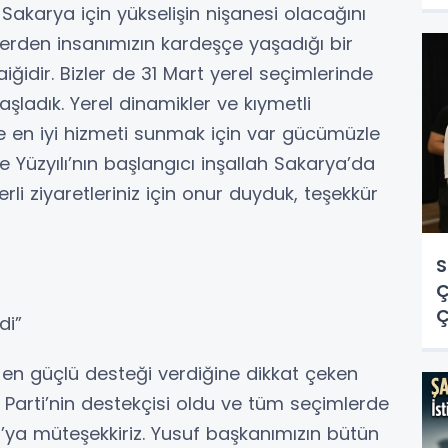
O
 Sakarya için yükselişin nişanesi olacağını
tlerden insanımızın kardeşçe yaşadığı bir
iğidir. Bizler de 31 Mart yerel seçimlerinde
şladık. Yerel dinamikler ve kıymetli
e en iyi hizmeti sunmak için var gücümüzle
e Yüzyılı’nın başlangıcı inşallah Sakarya’da
li ziyaretleriniz için onur duyduk, teşekkür
S
Ç
Ç
di”
O
Y
 en güçlü desteği verdiğine dikkat çeken
Parti’nin destekçisi oldu ve tüm seçimlerde
a’ya müteşekkiriz. Yusuf başkanımızın bütün