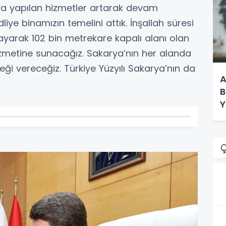
’ya yapılan hizmetler artarak devam
iye binamızın temelini attık. İnşallah süresi
yarak 102 bin metrekare kapalı alanı olan
izmetine sunacağız. Sakarya’nın her alanda
eği vereceğiz. Türkiye Yüzyılı Sakarya’nın da
A
B
Y
K
Ç