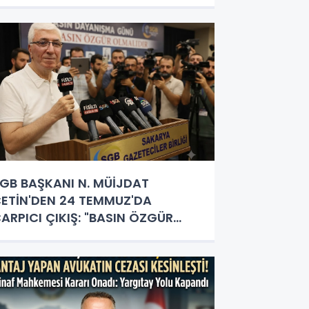
RTAK AKILLA ŞEKİLLENİYOR
GB BAŞKANI N. MÜİJDAT
ETİN'DEN 24 TEMMUZ'DA
ARPICI ÇIKIŞ: "BASIN ÖZGÜR
LMALI, GAZETECİLİK HERKESİN
APACAĞI İŞ DEĞİL!"