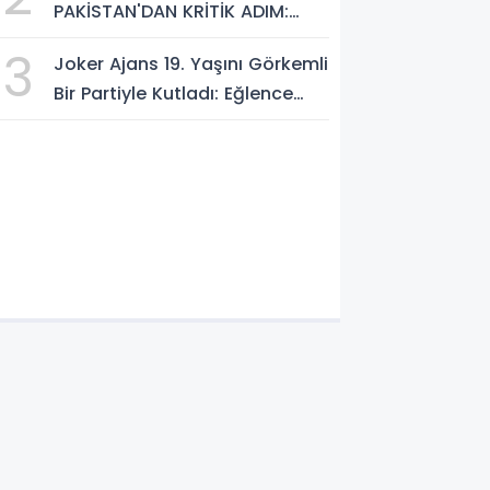
PAKİSTAN'DAN KRİTİK ADIM:
"MEKKE ORTAK SAVUNMA
3
Joker Ajans 19. Yaşını Görkemli
ANLAŞMASI" İMZALANDI!
Bir Partiyle Kutladı: Eğlence
Doruktaydı!