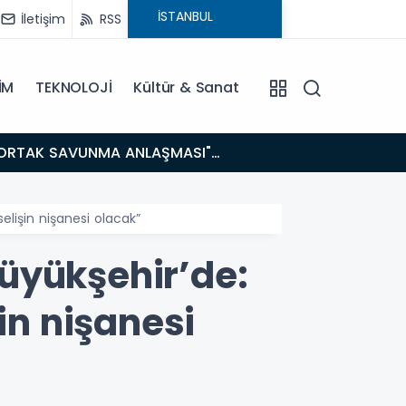
İletişim
RSS
İM
TEKNOLOJİ
Kültür & Sanat
14:21
BAKAN GÜRLEK’TEN TİGAD ÇALIŞTAYINDA Çarpıcı AÇIKLAMALAR: "Pazar Günü Yeni Bir Aydınlığa
Uyanacağız
elişin nişanesi olacak”
üyükşehir’de:
in nişanesi