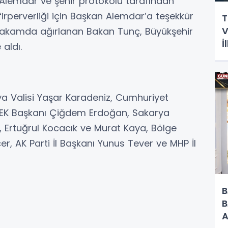
 Alemdar ve şehir protokolü tarafından
irperverliği için Başkan Alemdar’a teşekkür
T
V
makamda ağırlanan Bakan Tunç, Büyükşehir
İ
 aldı.
H
a Valisi Yaşar Karadeniz, Cumhuriyet
EK Başkanı Çiğdem Erdoğan, Sakarya
İnci, Ertuğrul Kocacık ve Murat Kaya, Bölge
r, AK Parti İl Başkanı Yunus Tever ve MHP İl
B
B
A