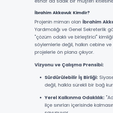
esnaf da sadık bir müşteri kitlesi
İbrahim Akkavuk Kimdir?
Projenin mimarı olan
İbrahim Akk
Yardımcılığı ve Genel Sekreterlik gö
"çözüm odaklı ve birleştirici" kimli
söylemlerle değil, halkın cebine 
projelerle ön plana çıkıyor.
Vizyonu ve Çalışma Prensibi:
Sürdürülebilir İş Birliği:
Siyase
değil, halkla sürekli bir bağ k
Yerel Kalkınma Odaklılık:
"Ad
ilçe sınırları içerisinde kalma
savunuyor.