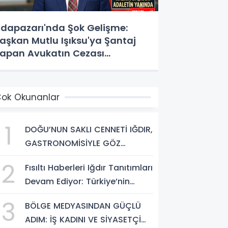
dapazarı'nda Şok Gelişme:
aşkan Mutlu Işıksu'ya Şantaj
apan Avukatın Cezası
esinleşti!
ok Okunanlar
1
DOĞU’NUN SAKLI CENNETİ IĞDIR,
GASTRONOMİSİYLE GÖZ
DOLDURUYOR: KAFKAS VE
2
Fısıltı Haberleri Iğdır Tanıtımları
ANADOLU KÜLTÜRÜNÜN
Devam Ediyor: Türkiye’nin
BULUŞMA NOKTASI
Doğu Kapısı Iğdır’ın Saklı
3
BÖLGE MEDYASINDAN GÜÇLÜ
Cennetleri Keşfedilmeyi
ADIM: İŞ KADINI VE SİYASETÇİ
Bekliyor