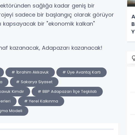
ektöründen sağlığa kadar geniş bir
projeyi sadece bir başlangıç olarak görüyor
A
ı kapsayacak bir "ekonomik kalkan"
B
Y
K
naf kazanacak, Adapazarı kazanacak!
Ç
# İbrahim Akkavuk
# Üye Avantaj Kartı
ma
# Sakarya Siyaset
kavuk Kimdir
# BBP Adapazarı İlçe Teşkilatı
rleri
# Yerel Kalkınma
ışma Modeli