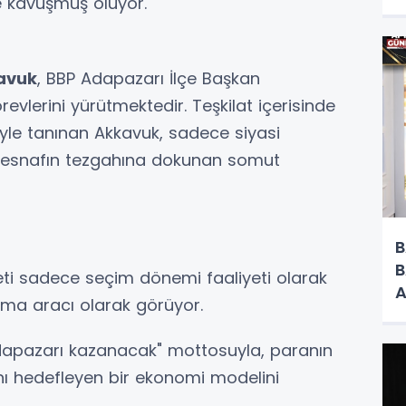
ne kavuşmuş oluyor.
H
avuk
, BBP Adapazarı İlçe Başkan
revlerini yürütmektedir. Teşkilat içerisinde
ğiyle tanınan Akkavuk, sadece siyasi
ve esnafın tezgahına dokunan somut
B
B
ti sadece seçim dönemi faaliyeti olarak
A
urma aracı olarak görüyor.
O
apazarı kazanacak" mottosuyla, paranın
sını hedefleyen bir ekonomi modelini