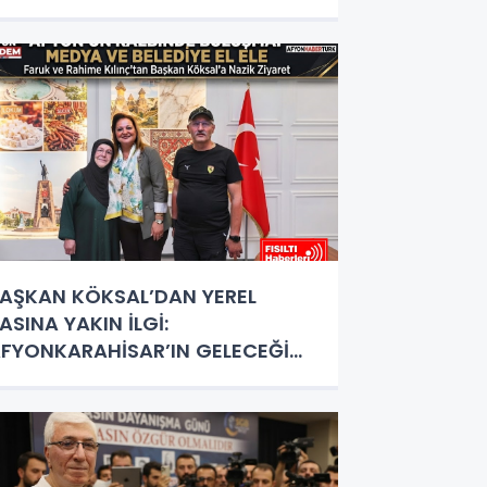
izmet Destanı
AŞKAN KÖKSAL’DAN YEREL
ASINA YAKIN İLGİ:
FYONKARAHİSAR’IN GELECEĞİ
RTAK AKILLA ŞEKİLLENİYOR