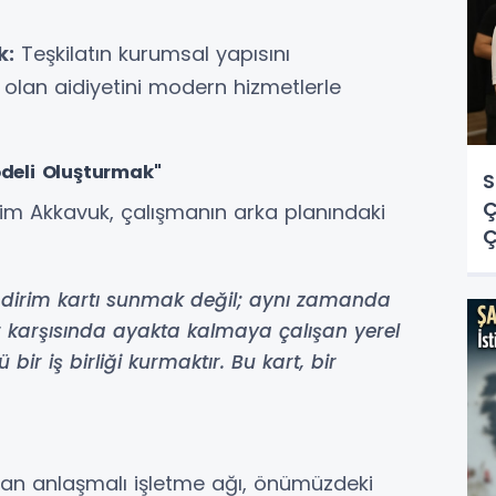
k:
Teşkilatın kurumsal yapısını
e olan aidiyetini modern hizmetlerle
deli Oluşturmak"
S
Ç
him Akkavuk, çalışmanın arka planındaki
Ç
O
Y
dirim kartı sunmak değil; aynı zamanda
er karşısında ayakta kalmaya çalışan yerel
bir iş birliği kurmaktır. Bu kart, bir
ayan anlaşmalı işletme ağı, önümüzdeki