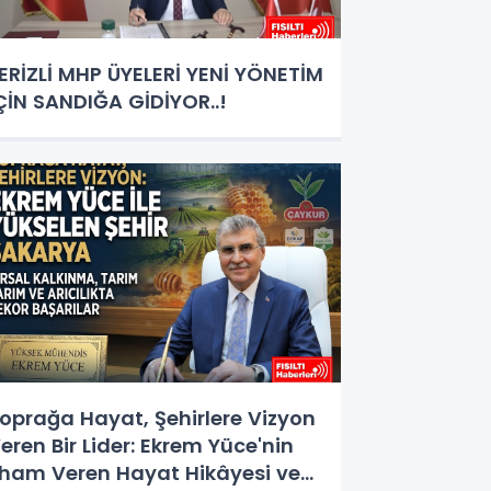
ERİZLİ MHP ÜYELERİ YENİ YÖNETİM
ÇİN SANDIĞA GİDİYOR..!
oprağa Hayat, Şehirlere Vizyon
eren Bir Lider: Ekrem Yüce'nin
lham Veren Hayat Hikâyesi ve