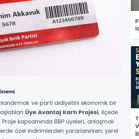
F
İ
Dönemi
landırmak ve parti aidiyetini ekonomik bir
aşlatılan
Üye Avantaj Kartı Projesi
, ilçede
T
r. Proje kapsamında BBP üyeleri, anlaşmalı
V
lerde özel indirimlerden yararlanırken; yerel
İ