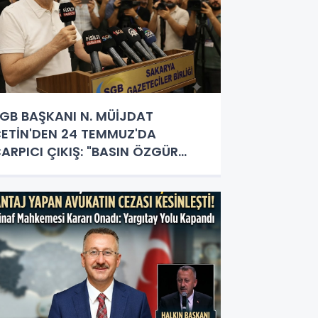
GB BAŞKANI N. MÜİJDAT
ETİN'DEN 24 TEMMUZ'DA
ARPICI ÇIKIŞ: "BASIN ÖZGÜR
LMALI, GAZETECİLİK HERKESİN
APACAĞI İŞ DEĞİL!"