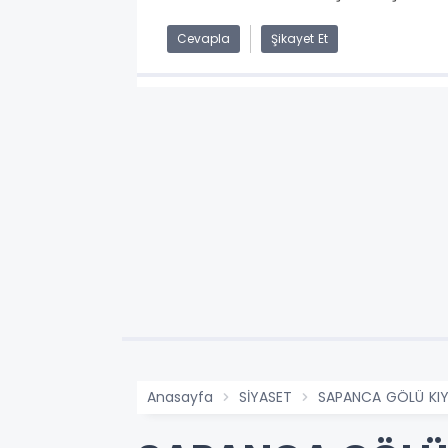
Cevapla
Şikayet Et
Anasayfa
SİYASET
SAPANCA GÖLÜ KIYIS