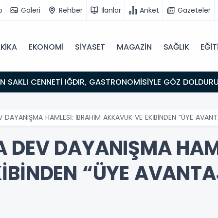
o
Galeri
Rehber
İlanlar
Anket
Gazeteler
KİKA
EKONOMİ
SİYASET
MAGAZİN
SAĞLIK
EĞİT
ULUŞMA NOKTASI
 DAYANIŞMA HAMLESİ: İBRAHİM AKKAVUK VE EKİBİNDEN “ÜYE AVANTA
 DEV DAYANIŞMA HAML
İBİNDEN “ÜYE AVANTA