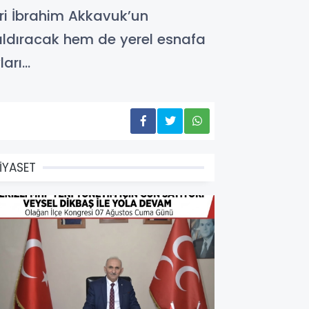
eri İbrahim Akkavuk’un
aldıracak hem de yerel esnafa
ları…
İYASET