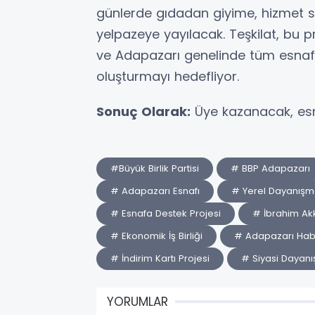
günlerde gıdadan giyime, hizmet s
yelpazeye yayılacak. Teşkilat, bu 
ve Adapazarı genelinde tüm esnaf
oluşturmayı hedefliyor.
Sonuç Olarak:
Üye kazanacak, es
#Büyük Birlik Partisi
# BBP Adapazarı
# Adapazarı Esnafı
# Yerel Dayanış
# Esnafa Destek Projesi
# İbrahim Ak
# Ekonomik İş Birliği
# Adapazarı Habe
# İndirim Kartı Projesi
# Siyasi Dayan
YORUMLAR