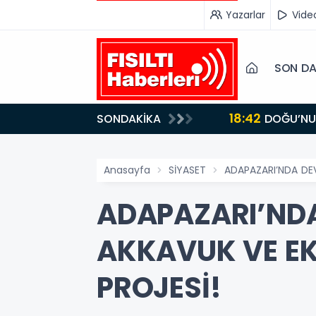
Yazarlar
Vide
SON DA
18:42
SONDAKİKA
DOĞU’NUN SAKLI CENNETİ IĞDIR, GASTRONOMİSİYLE GÖZ DOLDURUYOR: KAFKAS VE ANADOLU
KÜLTÜRÜNÜN B
Anasayfa
SİYASET
ADAPAZARI’NDA DEV
ADAPAZARI’NDA
AKKAVUK VE EK
PROJESİ!