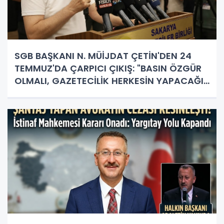
SGB BAŞKANI N. MÜİJDAT ÇETİN'DEN 24
TEMMUZ'DA ÇARPICI ÇIKIŞ: "BASIN ÖZGÜR
OLMALI, GAZETECİLİK HERKESİN YAPACAĞI
İŞ DEĞİL!"