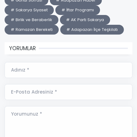
# Gönül Sofrası
# Adapazarı Haber
# Sakarya Siyaset
# İftar Programı
# Birlik ve Beraberlik
# AK Parti Sakarya
# Ramazan Bereketi
# Adapazarı İlçe Teşkilatı
YORUMLAR
Adınız *
E-Posta Adresiniz *
Yorumunuz *