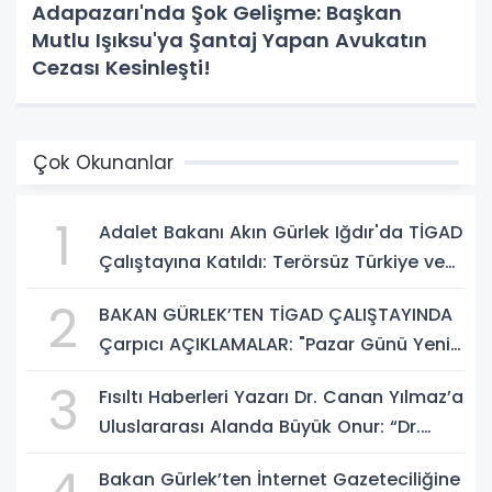
Adapazarı'nda Şok Gelişme: Başkan
Mutlu Işıksu'ya Şantaj Yapan Avukatın
Cezası Kesinleşti!
Çok Okunanlar
1
Adalet Bakanı Akın Gürlek Iğdır'da TİGAD
Çalıştayına Katıldı: Terörsüz Türkiye ve
Sosyal Medya Düzenlemesi Mesajı
2
BAKAN GÜRLEK’TEN TİGAD ÇALIŞTAYINDA
Çarpıcı AÇIKLAMALAR: "Pazar Günü Yeni
Bir Aydınlığa Uyanacağız"
3
Fısıltı Haberleri Yazarı Dr. Canan Yılmaz’a
Uluslararası Alanda Büyük Onur: “Dr.
A.P.J. Abdul Kalam İlham Ödülü 2026”
Bakan Gürlek’ten İnternet Gazeteciliğine