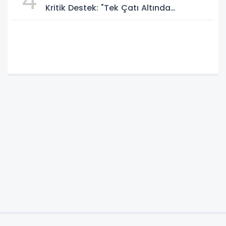
4
Kritik Destek: "Tek Çatı Altında
Toplanmalıyız, Yasal Düzenlemeye
Hazırız"