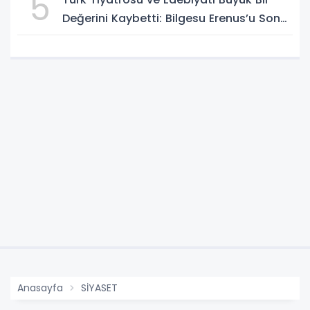
5
BULUŞMA NOKTASI
Değerini Kaybetti: Bilgesu Erenus’u Son
Yolculuğuna Uğurluyoruz
Anasayfa
SİYASET