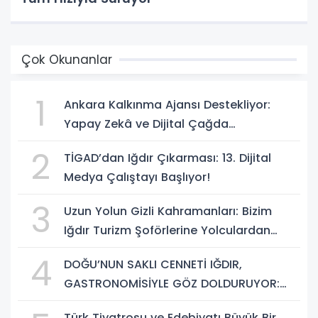
Çok Okunanlar
1
Ankara Kalkınma Ajansı Destekliyor:
Yapay Zekâ ve Dijital Çağda
Dezenformasyonla Mücadele Kapasite
2
TİGAD’dan Iğdır Çıkarması: 13. Dijital
Geliştirme Eğitimi Başlıyor!
Medya Çalıştayı Başlıyor!
3
Uzun Yolun Gizli Kahramanları: Bizim
Iğdır Turizm Şoförlerine Yolculardan
Büyük Teşekkür!
4
DOĞU’NUN SAKLI CENNETİ IĞDIR,
GASTRONOMİSİYLE GÖZ DOLDURUYOR:
KAFKAS VE ANADOLU KÜLTÜRÜNÜN
Türk Tiyatrosu ve Edebiyatı Büyük Bir