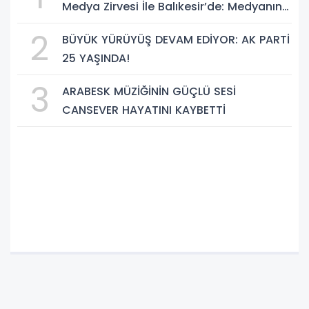
Medya Zirvesi İle Balıkesir’de: Medyanın
Kalbi 3 Gün Boyunca Balıkesir'de Atacak
2
BÜYÜK YÜRÜYÜŞ DEVAM EDİYOR: AK PARTİ
25 YAŞINDA!
3
ARABESK MÜZİĞİNİN GÜÇLÜ SESİ
CANSEVER HAYATINI KAYBETTİ