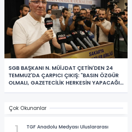
SGB BAŞKANI N. MÜİJDAT ÇETİN'DEN 24
TEMMUZ'DA ÇARPICI ÇIKIŞ: "BASIN ÖZGÜR
OLMALI, GAZETECİLİK HERKESİN YAPACAĞI
İŞ DEĞİL!"
Çok Okunanlar
1
TGF Anadolu Medyası Uluslararası