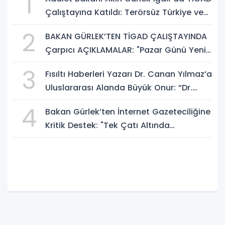
1
Çalıştayına Katıldı: Terörsüz Türkiye ve
Sosyal Medya Düzenlemesi Mesajı
2
BAKAN GÜRLEK’TEN TİGAD ÇALIŞTAYINDA
Çarpıcı AÇIKLAMALAR: "Pazar Günü Yeni
Bir Aydınlığa Uyanacağız"
3
Fısıltı Haberleri Yazarı Dr. Canan Yılmaz’a
Uluslararası Alanda Büyük Onur: “Dr.
A.P.J. Abdul Kalam İlham Ödülü 2026”
4
Bakan Gürlek’ten İnternet Gazeteciliğine
Kritik Destek: "Tek Çatı Altında
Toplanmalıyız, Yasal Düzenlemeye
Hazırız"