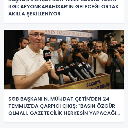
İLGİ: AFYONKARAHİSAR’IN GELECEĞİ ORTAK
AKILLA ŞEKİLLENİYOR
SGB BAŞKANI N. MÜİJDAT ÇETİN'DEN 24
TEMMUZ'DA ÇARPICI ÇIKIŞ: "BASIN ÖZGÜR
OLMALI, GAZETECİLİK HERKESİN YAPACAĞI
İŞ DEĞİL!"