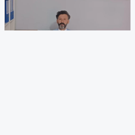
SAKARYA –
Kültür ve turizm alanında
emeklilerin haklarına yönelik kamuoyunda
oluşan bilgi kirliliği ve teknik aksaklıklar üzerine
Sakarya Emekli ve Emekçiler Derneği’nden