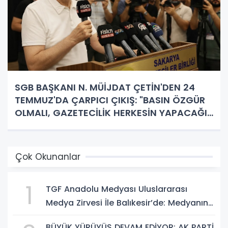
SGB BAŞKANI N. MÜİJDAT ÇETİN'DEN 24
TEMMUZ'DA ÇARPICI ÇIKIŞ: "BASIN ÖZGÜR
OLMALI, GAZETECİLİK HERKESİN YAPACAĞI
İŞ DEĞİL!"
Çok Okunanlar
1
TGF Anadolu Medyası Uluslararası
Medya Zirvesi İle Balıkesir’de: Medyanın
Kalbi 3 Gün Boyunca Balıkesir'de Atacak
BÜYÜK YÜRÜYÜŞ DEVAM EDİYOR: AK PARTİ