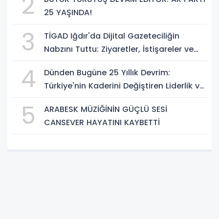
2
25 YAŞINDA!
3
TİGAD Iğdır'da Dijital Gazeteciliğin
Nabzını Tuttu: Ziyaretler, İstişareler ve
Güçlü Vizyon
4
Dünden Bugüne 25 Yıllık Devrim:
Türkiye'nin Kaderini Değiştiren Liderlik ve
AK Parti Çağı
5
ARABESK MÜZİĞİNİN GÜÇLÜ SESİ
CANSEVER HAYATINI KAYBETTİ