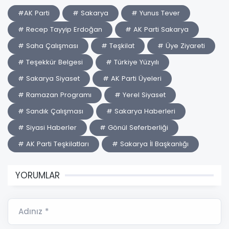
#AK Parti
# Sakarya
# Yunus Tever
# Recep Tayyip Erdoğan
# AK Parti Sakarya
# Saha Çalışması
# Teşkilat
# Üye Ziyareti
# Teşekkür Belgesi
# Türkiye Yüzyılı
# Sakarya Siyaset
# AK Parti Üyeleri
# Ramazan Programı
# Yerel Siyaset
# Sandık Çalışması
# Sakarya Haberleri
# Siyasi Haberler
# Gönül Seferberliği
# AK Parti Teşkilatları
# Sakarya İl Başkanlığı
YORUMLAR
Adınız *