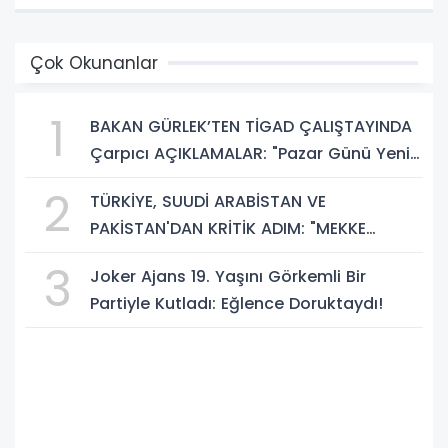
Çok Okunanlar
1
BAKAN GÜRLEK’TEN TİGAD ÇALIŞTAYINDA
Çarpıcı AÇIKLAMALAR: "Pazar Günü Yeni
Bir Aydınlığa Uyanacağız"
2
TÜRKİYE, SUUDİ ARABİSTAN VE
PAKİSTAN'DAN KRİTİK ADIM: "MEKKE
ORTAK SAVUNMA ANLAŞMASI" İMZALANDI!
3
Joker Ajans 19. Yaşını Görkemli Bir
Partiyle Kutladı: Eğlence Doruktaydı!