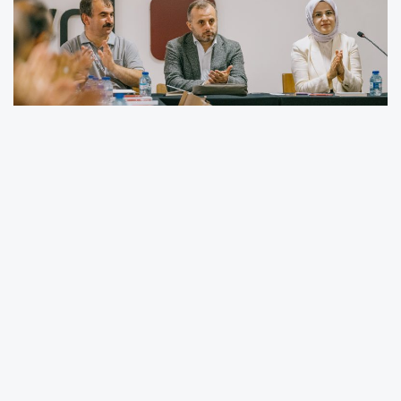
Üniversite öğretim elemanları derneği (ÜNDER)
öncülüğünde gerçekleştirilen etkinlik Dernek
başkanı Prof. Dr. Muhammed Kurulay, etkinlik
sorumlusu Prof.Dr. Mustafa Böyükata ve ev
sahibi İpek Çoşkun Armağan’nın açılış
konuşmaları ile başladı.