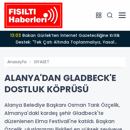
13:03
Bakan Gürlek’ten İnternet Gazeteciliğine Kritik
Destek: "Tek Çatı Altında Toplanmalıyız, Yasal
Düzenlemeye Hazırız"
Anasayfa
SİYASET
ALANYA'DAN GLADBECK'E
DOSTLUK KÖPRÜSÜ
Alanya Belediye Başkanı Osman Tarık Özçelik,
Almanya'daki kardeş şehir Gladbeck'te
düzenlenen Elma Festivali'ne katıldı. Başkan
Özçelik, uluslararası ilişkileri en yüksek seviyeye