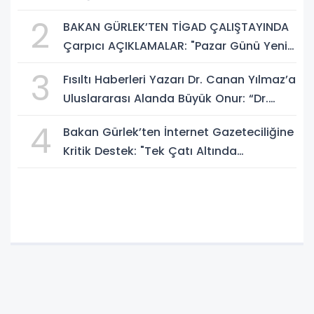
Sosyal Medya Düzenlemesi Mesajı
2
BAKAN GÜRLEK’TEN TİGAD ÇALIŞTAYINDA
Çarpıcı AÇIKLAMALAR: "Pazar Günü Yeni
Bir Aydınlığa Uyanacağız"
3
Fısıltı Haberleri Yazarı Dr. Canan Yılmaz’a
Uluslararası Alanda Büyük Onur: “Dr.
A.P.J. Abdul Kalam İlham Ödülü 2026”
4
Bakan Gürlek’ten İnternet Gazeteciliğine
Kritik Destek: "Tek Çatı Altında
Toplanmalıyız, Yasal Düzenlemeye
Hazırız"