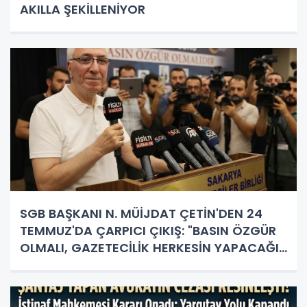
AKILLA ŞEKİLLENİYOR
SGB BAŞKANI N. MÜİJDAT ÇETİN'DEN 24
TEMMUZ'DA ÇARPICI ÇIKIŞ: "BASIN ÖZGÜR
OLMALI, GAZETECİLİK HERKESİN YAPACAĞI
İŞ DEĞİL!"