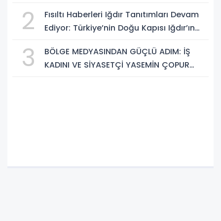
KAFKAS VE ANADOLU KÜLTÜRÜNÜN
2
Fısıltı Haberleri Iğdır Tanıtımları Devam
BULUŞMA NOKTASI
Ediyor: Türkiye’nin Doğu Kapısı Iğdır’ın
Saklı Cennetleri Keşfedilmeyi Bekliyor
3
BÖLGE MEDYASINDAN GÜÇLÜ ADIM: İŞ
KADINI VE SİYASETÇİ YASEMİN ÇOPUR
TAŞ, TÜMORSİAD KADIN KOLLARINDA!