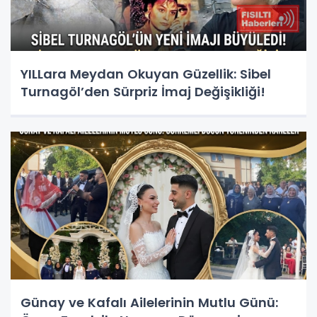
YILLara Meydan Okuyan Güzellik: Sibel
Turnagöl’den Sürpriz İmaj Değişikliği!
Günay ve Kafalı Ailelerinin Mutlu Günü: