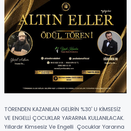
TÖRENDEN KAZANILAN GELİRİN %30' U KİMSESİZ
VE ENGELLİ ÇOCUKLAR YARARINA KULLANILACAK.
Yıllardır Kimsesiz Ve Engelli Çocuklar Yararına