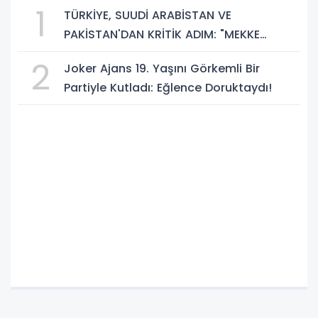
1
TÜRKİYE, SUUDİ ARABİSTAN VE
PAKİSTAN'DAN KRİTİK ADIM: "MEKKE
ORTAK SAVUNMA ANLAŞMASI" İMZALANDI!
2
Joker Ajans 19. Yaşını Görkemli Bir
Partiyle Kutladı: Eğlence Doruktaydı!