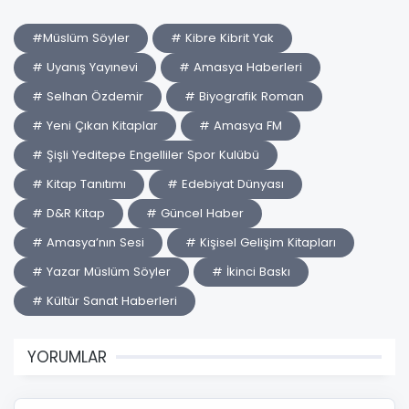
#Müslüm Söyler
# Kibre Kibrit Yak
# Uyanış Yayınevi
# Amasya Haberleri
# Selhan Özdemir
# Biyografik Roman
# Yeni Çıkan Kitaplar
# Amasya FM
# Şişli Yeditepe Engelliler Spor Kulübü
# Kitap Tanıtımı
# Edebiyat Dünyası
# D&R Kitap
# Güncel Haber
# Amasya’nın Sesi
# Kişisel Gelişim Kitapları
# Yazar Müslüm Söyler
# İkinci Baskı
# Kültür Sanat Haberleri
YORUMLAR