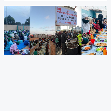
Gönül Köprüleri İftar Sofralarıyla Kuruluyor
Rahmet ve bereket ayı olan Ramazan’ın
ruhunu, paylaşmanın eşsiz huzuruyla
birleştiren
Sultan Derneği
, bu yıl da ümmet
coğrafyasında hummalı bir çalışma yürütüyor.