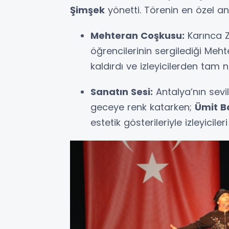
Şimşek
yönetti. Törenin en özel anl
Mehteran Coşkusu:
Karınca Z
öğrencilerinin sergilediği Me
kaldırdı ve izleyicilerden tam n
Sanatın Sesi:
Antalya’nın sevi
geceye renk katarken;
Ümit B
estetik gösterileriyle izleyiciler