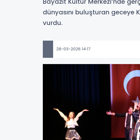
Bayazıt Kültür Merkezi’nde gerçe
dünyasını buluşturan geceye Ka
vurdu.
28-03-2026 14:17