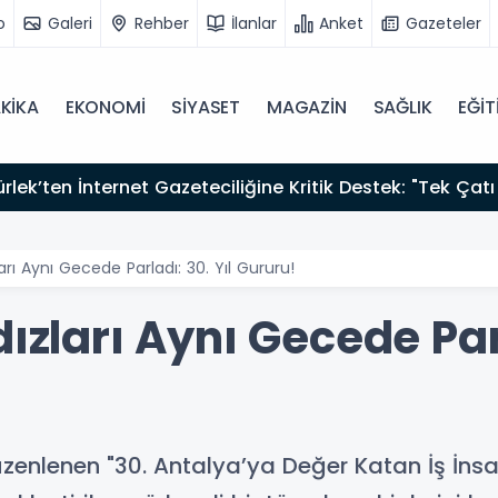
o
Galeri
Rehber
İlanlar
Anket
Gazeteler
KİKA
EKONOMİ
SİYASET
MAGAZİN
SAĞLIK
EĞİT
zırız"
ları Aynı Gecede Parladı: 30. Yıl Gururu!
ızları Aynı Gecede Parl
nlenen "30. Antalya’ya Değer Katan İş İnsan