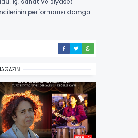
ldu. İş, sanat ve siyaset
encilerinin performansı damga
MAGAZİN