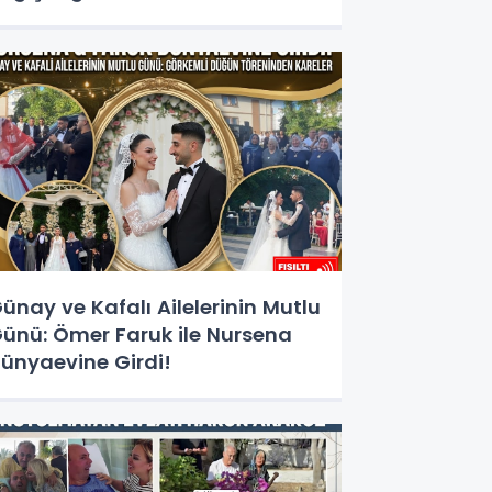
ünay ve Kafalı Ailelerinin Mutlu
ünü: Ömer Faruk ile Nursena
ünyaevine Girdi!