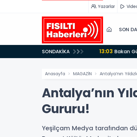
Yazarlar
Vide
SON DA
13:03
SONDAKİKA
Bakan Gürlek’ten İnternet Gazeteciliğine Kritik Destek: "Tek Çatı Altında Toplanmalıyız, Yasal
Düzenlemeye Ha
Anasayfa
MAGAZİN
Antalya’nın Yıldız
Antalya’nın Yıld
Gururu!
Yeşilçam Medya tarafından düze