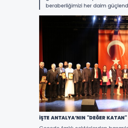
beraberliğimizi her daim güçlendir
İŞTE ANTALYA’NIN "DEĞER KATAN"