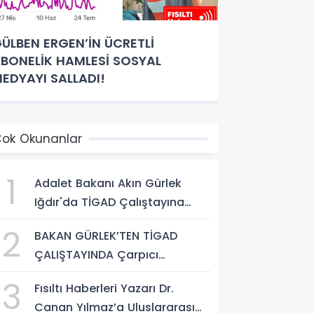
ÜLBEN ERGEN’İN ÜCRETLİ
BONELİK HAMLESİ SOSYAL
EDYAYI SALLADI!
ok Okunanlar
1
Adalet Bakanı Akın Gürlek
Iğdır'da TİGAD Çalıştayına
Katıldı: Terörsüz Türkiye ve
2
BAKAN GÜRLEK’TEN TİGAD
Sosyal Medya Düzenlemesi
ÇALIŞTAYINDA Çarpıcı
Mesajı
AÇIKLAMALAR: "Pazar Günü
3
Fısıltı Haberleri Yazarı Dr.
Yeni Bir Aydınlığa Uyanacağız"
Canan Yılmaz’a Uluslararası