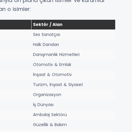
arıyla ön plana çıkan isimler ve kurumlar
an o isimler:
Sektör / Alan
Ses Sanatçısı
Halk Dansları
Danışmanlık Hizmetleri
Otomotiv & Emlak
İnşaat & Otomotiv
Turizm, İnşaat & Siyaset
Organizasyon
İş Dünyası
Ambalaj Sektörü
Güzellik & Bakım