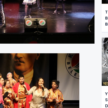
T
B
B
Y
Y
S
D