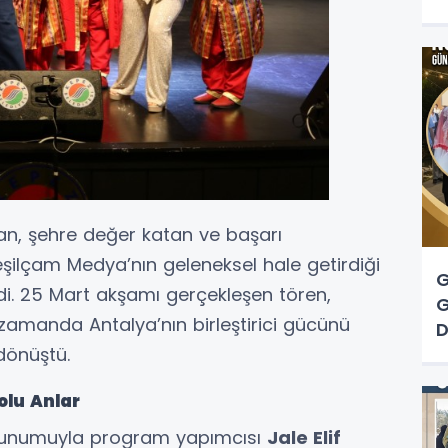
tan, şehre değer katan ve başarı
Yeşilçam Medya’nın geleneksel hale getirdiği
G
i. 25 Mart akşamı gerçekleşen tören,
G
 zamanda Antalya’nın birleştirici gücünü
D
dönüştü.
olu Anlar
ı sunumuyla program yapımcısı
Jale Elif