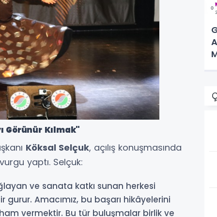
G
A
M
Ç
ı Görünür Kılmak"
aşkanı
Köksal Selçuk
, açılış konuşmasında
urgu yaptı. Selçuk:
ağlayan ve sanata katkı sunan herkesi
r gurur. Amacımız, bu başarı hikâyelerini
lham vermektir. Bu tür buluşmalar birlik ve