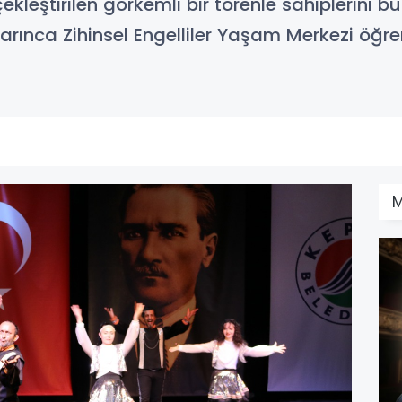
kleştirilen görkemli bir törenle sahiplerini bu
rınca Zihinsel Engelliler Yaşam Merkezi öğr