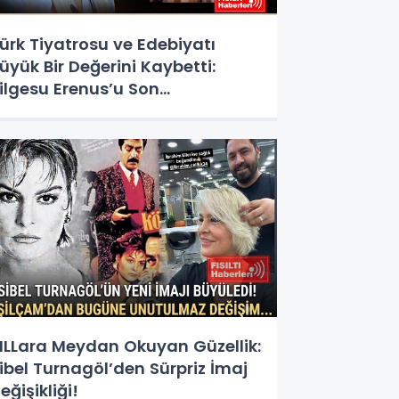
ürk Tiyatrosu ve Edebiyatı
üyük Bir Değerini Kaybetti:
ilgesu Erenus’u Son
olculuğuna Uğurluyoruz
ILLara Meydan Okuyan Güzellik:
ibel Turnagöl’den Sürpriz İmaj
eğişikliği!