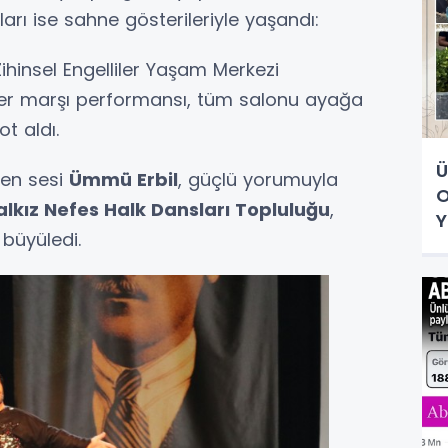
arı ise sahne gösterileriyle yaşandı:
ihinsel Engelliler Yaşam Merkezi
hter marşı performansı, tüm salonu ayağa
ot aldı.
Ü
len sesi
Ümmü Erbil
, güçlü yorumuyla
O
alkız Nefes Halk Dansları Topluluğu
,
Y
i büyüledi.