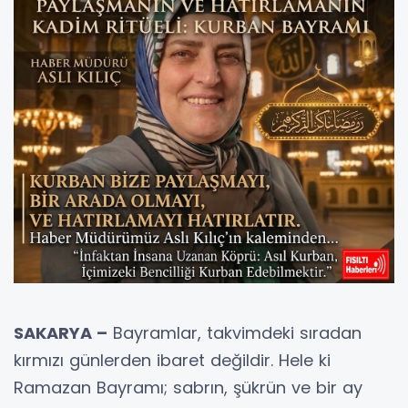
SAKARYA –
Bayramlar, takvimdeki sıradan
kırmızı günlerden ibaret değildir. Hele ki
Ramazan Bayramı; sabrın, şükrün ve bir ay