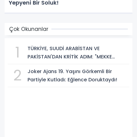
Yepyeni Bir Soluk!
Çok Okunanlar
1
TÜRKİYE, SUUDİ ARABİSTAN VE
PAKİSTAN'DAN KRİTİK ADIM: "MEKKE
ORTAK SAVUNMA ANLAŞMASI" İMZALANDI!
2
Joker Ajans 19. Yaşını Görkemli Bir
Partiyle Kutladı: Eğlence Doruktaydı!