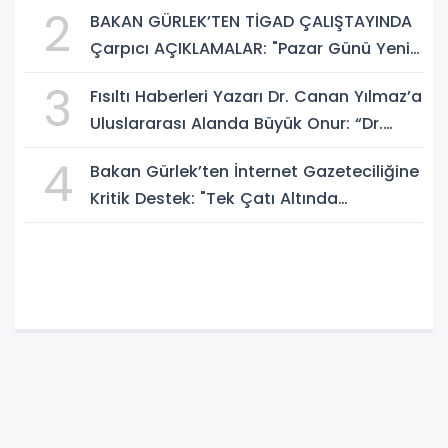
Sosyal Medya Düzenlemesi Mesajı
2
BAKAN GÜRLEK’TEN TİGAD ÇALIŞTAYINDA
Çarpıcı AÇIKLAMALAR: "Pazar Günü Yeni
Bir Aydınlığa Uyanacağız"
3
Fısıltı Haberleri Yazarı Dr. Canan Yılmaz’a
Uluslararası Alanda Büyük Onur: “Dr.
A.P.J. Abdul Kalam İlham Ödülü 2026”
4
Bakan Gürlek’ten İnternet Gazeteciliğine
Kritik Destek: "Tek Çatı Altında
Toplanmalıyız, Yasal Düzenlemeye
Hazırız"