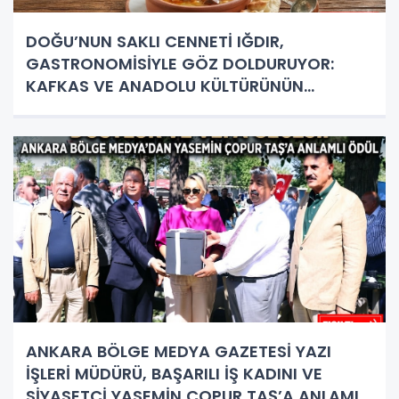
DOĞU’NUN SAKLI CENNETİ IĞDIR,
GASTRONOMİSİYLE GÖZ DOLDURUYOR:
KAFKAS VE ANADOLU KÜLTÜRÜNÜN
BULUŞMA NOKTASI
ANKARA BÖLGE MEDYA GAZETESİ YAZI
İŞLERİ MÜDÜRÜ, BAŞARILI İŞ KADINI VE
SİYASETÇİ YASEMİN ÇOPUR TAŞ’A ANLAMLI