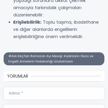
yaşadığı sorunlara dikkat çekmek
amacıyla farkındalık çalışmaları
düzenlenebilir.
Erişilebilirlik:
Toplu taşıma, ibadethane
ve diğer alanlarda engellilerin
erişilebilirliğine önem verilmelidir.
#Aslı Kılıç'tan Ramazan Ayı Mesajı: Kadınların Gücü ve
Engelli Annelerin Fedakarlığı Unutulmasın
YORUMLAR
Adınız *