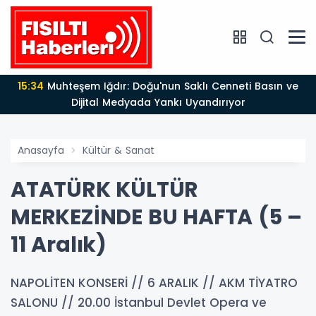
13:24
Dünden Bugüne 25 Yıllık Devrim: Türkiye'nin
Kaderini Değiştiren Liderlik ve AK Parti Çağı
Anasayfa
Kültür & Sanat
ATATÜRK KÜLTÜR
MERKEZİNDE BU HAFTA (5 –
11 Aralık)
NAPOLİTEN KONSERİ // 6 ARALIK // AKM TİYATRO
SALONU // 20.00 İstanbul Devlet Opera ve