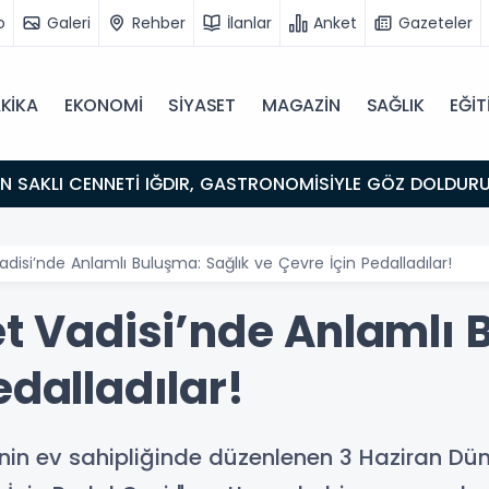
o
Galeri
Rehber
İlanlar
Anket
Gazeteler
KİKA
EKONOMİ
SİYASET
MAGAZİN
SAĞLIK
EĞİT
ULUŞMA NOKTASI
Vadisi’nde Anlamlı Buluşma: Sağlık ve Çevre İçin Pedalladılar!
et Vadisi’nde Anlamlı 
edalladılar!
in ev sahipliğinde düzenlenen 3 Haziran Dünya