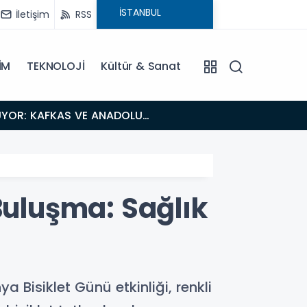
İletişim
RSS
İM
TEKNOLOJİ
Kültür & Sanat
18:26
Fısıltı Haberleri Iğdır Tanıtımları Devam Ediyor: Türkiye’nin Doğu Kapısı Iğdır’ın Saklı Cennetleri
Keşfedilmeyi
Buluşma: Sağlık
 Bisiklet Günü etkinliği, renkli