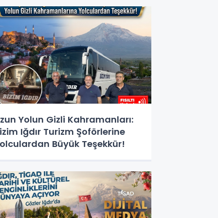
ğitimi Başlıyor!
zun Yolun Gizli Kahramanları:
izim Iğdır Turizm Şoförlerine
olculardan Büyük Teşekkür!