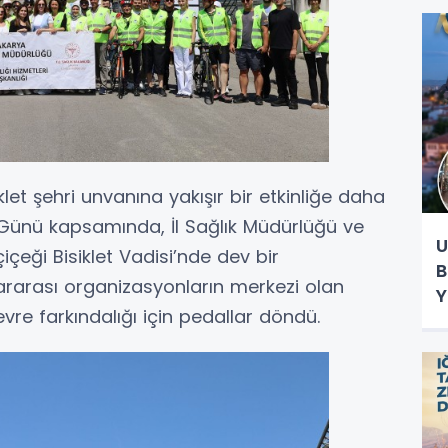
E
let şehri unvanına yakışır bir etkinliğe daha
t Günü kapsamında, İl Sağlık Müdürlüğü ve
U
yçiçeği Bisiklet Vadisi’nde dev bir
B
lararası organizasyonların merkezi olan
Y
vre farkındalığı için pedallar döndü.