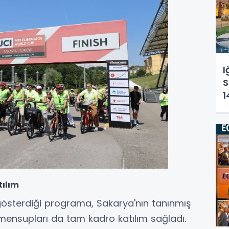
I
S
1
Ç
K
ılım
gösterdiği programa, Sakarya'nın tanınmış
 mensupları da tam kadro katılım sağladı.