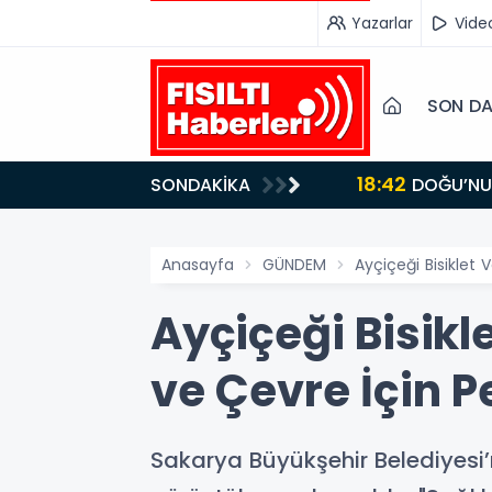
Yazarlar
Vide
SON DA
18:42
SONDAKİKA
DOĞU’NUN SAKLI CENNETİ IĞDIR, GASTRONOMİSİYLE GÖZ DOLDURUYOR: KAFKAS VE ANADOLU
KÜLTÜRÜNÜN B
Anasayfa
GÜNDEM
Ayçiçeği Bisiklet 
Ayçiçeği Bisikl
ve Çevre İçin P
Sakarya Büyükşehir Belediyesi’n