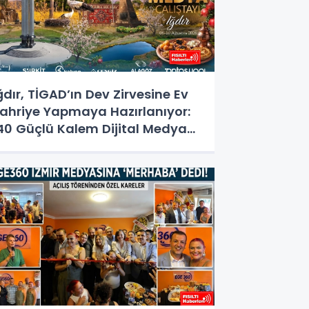
ğdır, TİGAD’ın Dev Zirvesine Ev
ahriye Yapmaya Hazırlanıyor:
40 Güçlü Kalem Dijital Medya
alıştayı İçin Doğu'nun
apısında!