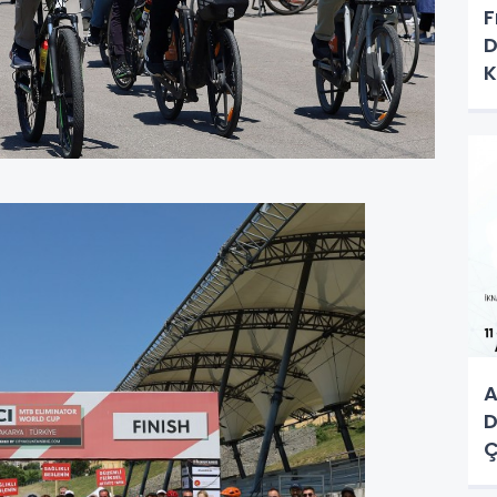
F
D
K
K
A
D
Ç
M