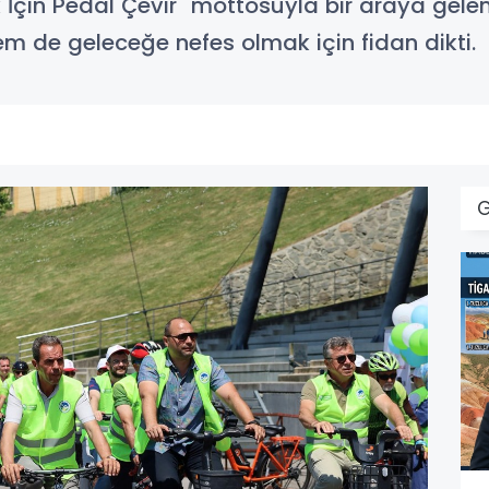
 İçin Pedal Çevir" mottosuyla bir araya gelen 
em de geleceğe nefes olmak için fidan dikti.