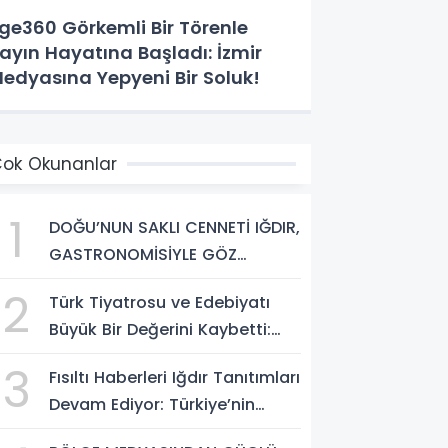
ge360 Görkemli Bir Törenle
ayın Hayatına Başladı: İzmir
edyasına Yepyeni Bir Soluk!
ok Okunanlar
1
DOĞU’NUN SAKLI CENNETİ IĞDIR,
GASTRONOMİSİYLE GÖZ
DOLDURUYOR: KAFKAS VE
2
Türk Tiyatrosu ve Edebiyatı
ANADOLU KÜLTÜRÜNÜN
Büyük Bir Değerini Kaybetti:
BULUŞMA NOKTASI
Bilgesu Erenus’u Son
3
Fısıltı Haberleri Iğdır Tanıtımları
Yolculuğuna Uğurluyoruz
Devam Ediyor: Türkiye’nin
Doğu Kapısı Iğdır’ın Saklı