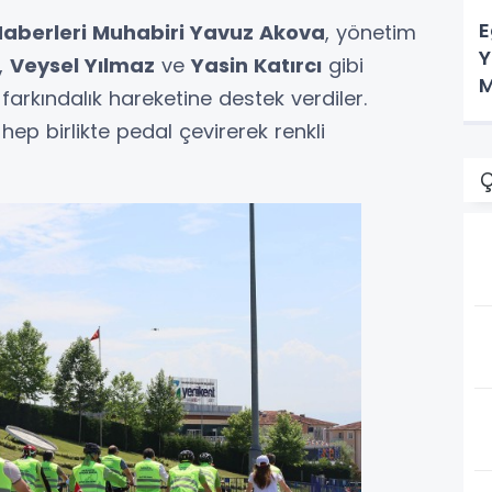
E
ı Haberleri Muhabiri Yavuz Akova
, yönetim
Y
,
Veysel Yılmaz
ve
Yasin Katırcı
gibi
M
k farkındalık hareketine destek verdiler.
 hep birlikte pedal çevirerek renkli
Ç