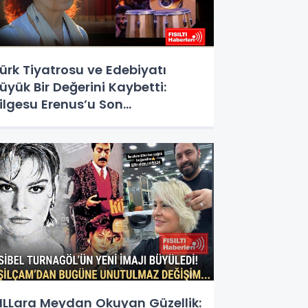
ürk Tiyatrosu ve Edebiyatı
üyük Bir Değerini Kaybetti:
ilgesu Erenus’u Son
olculuğuna Uğurluyoruz
ILLara Meydan Okuyan Güzellik: