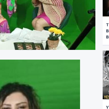
T
B
B
Y
Y