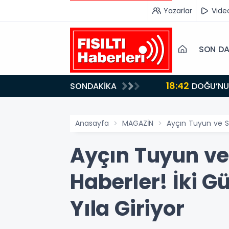
Yazarlar
Vide
SON DA
18:42
SONDAKİKA
DOĞU’NUN SAKLI CENNETİ IĞDIR, GASTRONOMİSİYLE GÖZ DOLDURUYOR: KAFKAS VE ANADOLU
KÜLTÜRÜNÜN B
Anasayfa
MAGAZİN
Ayçın Tuyun ve Se
Ayçın Tuyun ve
Haberler! İki G
Yıla Giriyor