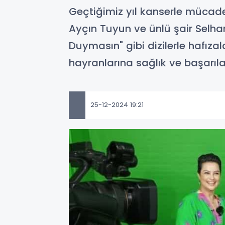
Geçtiğimiz yıl kanserle mücade
Ayçın Tuyun ve ünlü şair Selha
Duymasın" gibi dizilerle hafıza
hayranlarına sağlık ve başarılar
25-12-2024 19:21