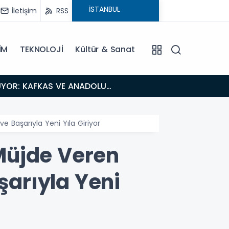
İletişim
RSS
İM
TEKNOLOJİ
Kültür & Sanat
18:26
Fısıltı Haberleri Iğdır Tanıtımları Devam Ediyor: Türkiye’nin Doğu Kapısı Iğdır’ın Saklı Cennetleri
Keşfedilmeyi
 Başarıyla Yeni Yıla Giriyor
Müjde Veren
şarıyla Yeni