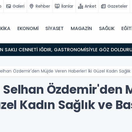
o
Galeri
Rehber
İlanlar
Anket
Gazeteler
KİKA
EKONOMİ
SİYASET
MAGAZİN
SAĞLIK
EĞİT
ULUŞMA NOKTASI
lhan Özdemir'den Müjde Veren Haberler! İki Güzel Kadın Sağlık ve
 Selhan Özdemir'den 
üzel Kadın Sağlık ve Ba