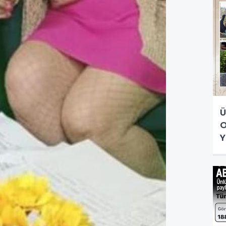
Ü
O
Y