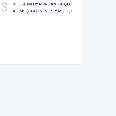
3
BÖLGE MEDYASINDAN GÜÇLÜ
Cennetleri Keşfedilmeyi
ADIM: İŞ KADINI VE SİYASETÇİ
Bekliyor
YASEMİN ÇOPUR TAŞ,
TÜMORSİAD KADIN KOLLARINDA!