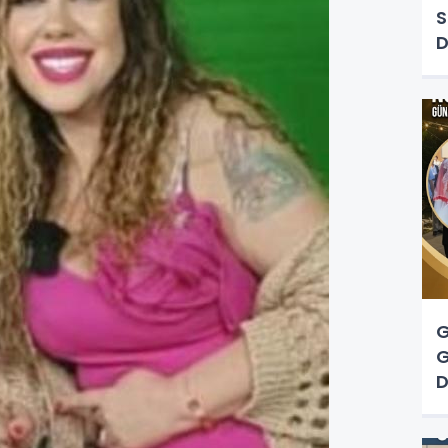
S
D
G
G
D