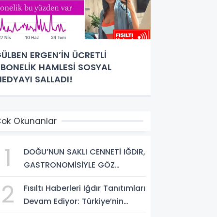
ÜLBEN ERGEN’İN ÜCRETLİ
BONELİK HAMLESİ SOSYAL
EDYAYI SALLADI!
ok Okunanlar
1
DOĞU’NUN SAKLI CENNETİ IĞDIR,
GASTRONOMİSİYLE GÖZ
DOLDURUYOR: KAFKAS VE
2
Fısıltı Haberleri Iğdır Tanıtımları
ANADOLU KÜLTÜRÜNÜN
Devam Ediyor: Türkiye’nin
BULUŞMA NOKTASI
Doğu Kapısı Iğdır’ın Saklı