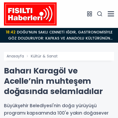
18:26
Fısıltı Haberleri Iğdır Tanıtımları Devam Ediyor:
Türkiye’nin Doğu Kapısı Iğdır’ın Saklı Cennetleri
Keşfedilmeyi Bekliyor
Anasayfa
Kültür & Sanat
Baharı Karagöl ve
Acelle’nin muhteşem
doğasında selamladılar
Büyükşehir Belediyesi'nin doğa yürüyüşü
programı kapsamında 100'e yakın doğasever