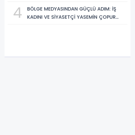
Yolculuğuna Uğurluyoruz
4
BÖLGE MEDYASINDAN GÜÇLÜ ADIM: İŞ
KADINI VE SİYASETÇİ YASEMİN ÇOPUR
TAŞ, TÜMORSİAD KADIN KOLLARINDA!