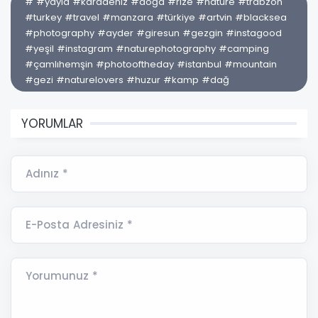
# #yayla #karadeniz #doğa #rize #nature #trabzon
#turkey #travel #manzara #türkiye #artvin #blacksea
#photography #ayder #giresun #gezgin #instagood
#yeşil #instagram #naturephotography #camping
#çamlıhemşin #photooftheday #istanbul #mountain
#gezi #naturelovers #huzur #kamp #dağ
YORUMLAR
Adınız *
E-Posta Adresiniz *
Yorumunuz *