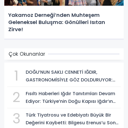
Yakamoz Derneği’nden Muhteşem
Geleneksel Buluşma: Gönülleri Isıtan
Zirve!
Çok Okunanlar
1
DOĞU’NUN SAKLI CENNETİ IĞDIR,
GASTRONOMİSİYLE GÖZ DOLDURUYOR:
KAFKAS VE ANADOLU KÜLTÜRÜNÜN
2
Fısıltı Haberleri Iğdır Tanıtımları Devam
BULUŞMA NOKTASI
Ediyor: Türkiye’nin Doğu Kapısı Iğdır’ın
Saklı Cennetleri Keşfedilmeyi Bekliyor
3
Türk Tiyatrosu ve Edebiyatı Büyük Bir
Değerini Kaybetti: Bilgesu Erenus’u Son