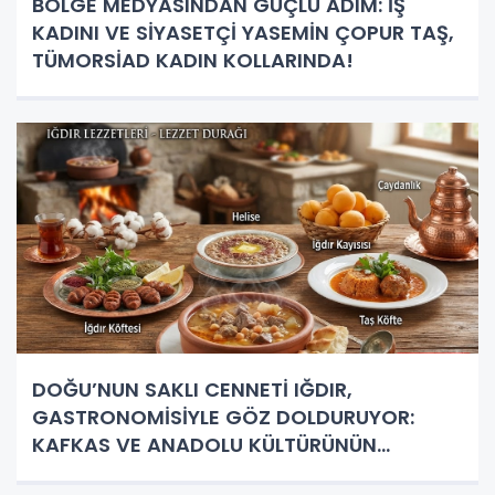
BÖLGE MEDYASINDAN GÜÇLÜ ADIM: İŞ
KADINI VE SİYASETÇİ YASEMİN ÇOPUR TAŞ,
TÜMORSİAD KADIN KOLLARINDA!
DOĞU’NUN SAKLI CENNETİ IĞDIR,
GASTRONOMİSİYLE GÖZ DOLDURUYOR:
KAFKAS VE ANADOLU KÜLTÜRÜNÜN
BULUŞMA NOKTASI