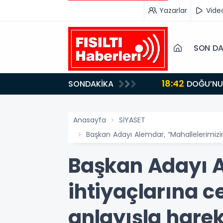
Yazarlar
Vide
SON DA
18:42
SONDAKİKA
DOĞU’NUN SAKLI CENNETİ IĞDIR, GASTRONOMİSİYLE GÖZ DOLDURUYOR: KAFKAS VE ANADOLU
KÜLTÜRÜNÜN B
Anasayfa
SİYASET
Başkan Adayı Alemdar, “Mahallelerimizi
Başkan Adayı A
ihtiyaçlarına c
anlayışla hare