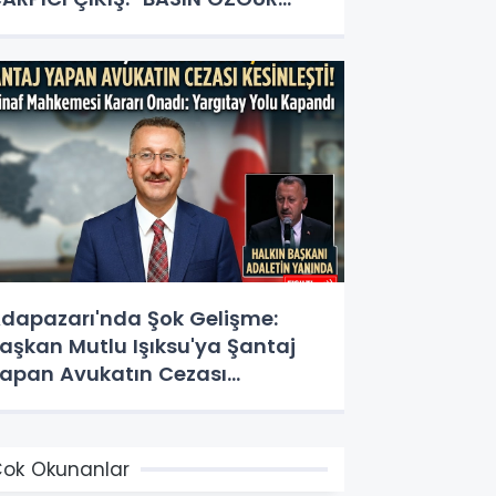
LMALI, GAZETECİLİK HERKESİN
APACAĞI İŞ DEĞİL!"
dapazarı'nda Şok Gelişme:
aşkan Mutlu Işıksu'ya Şantaj
apan Avukatın Cezası
esinleşti!
ok Okunanlar