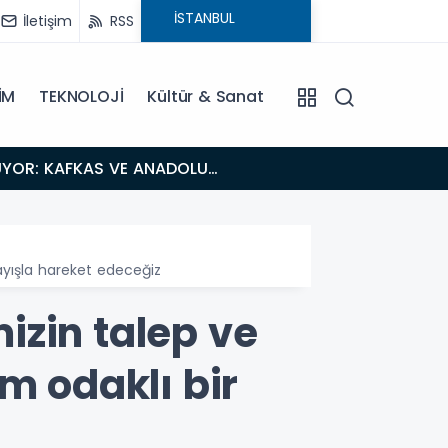
İletişim
RSS
İM
TEKNOLOJİ
Kültür & Sanat
18:26
Fısıltı Haberleri Iğdır Tanıtımları Devam Ediyor: Türkiye’nin Doğu Kapısı Iğdır’ın Saklı Cennetleri
Keşfedilmeyi
ayışla hareket edeceğiz
izin talep ve
m odaklı bir