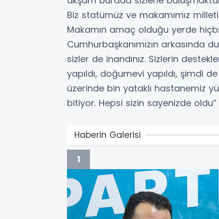
akşam burada sizlerle buluşmaktan
Biz statümüz ve makamımız milletimi
Makamın amaç olduğu yerde hiçbir 
Cumhurbaşkanımızın arkasında du
sizler de inandınız. Sizlerin deste
yapıldı, doğumevi yapıldı, şimdi d
üzerinde bin yataklı hastanemiz yü
bitiyor. Hepsi sizin sayenizde oldu” 
Haberin Galerisi
1