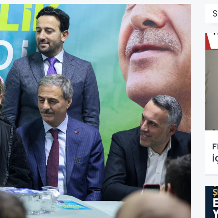
S
F
İ