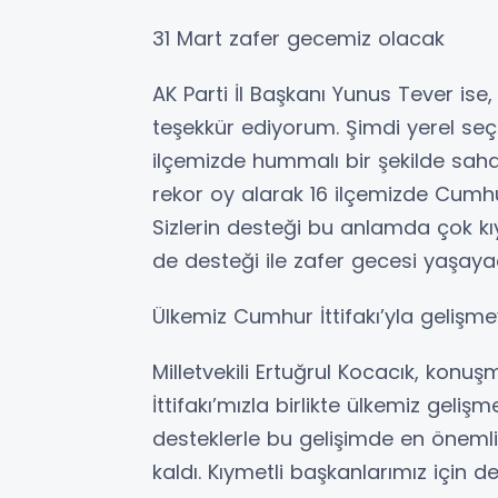
31 Mart zafer gecemiz olacak
AK Parti İl Başkanı Yunus Tever ise,
teşekkür ediyorum. Şimdi yerel se
ilçemizde hummalı bir şekilde sah
rekor oy alarak 16 ilçemizde Cumhur
Sizlerin desteği bu anlamda çok kıy
de desteği ile zafer gecesi yaşaya
Ülkemiz Cumhur İttifakı’yla geliş
Milletvekili Ertuğrul Kocacık, ko
İttifakı’mızla birlikte ülkemiz geli
desteklerle bu gelişimde en önemli
kaldı. Kıymetli başkanlarımız için d