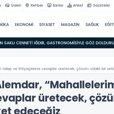
o
Galeri
Rehber
İlanlar
Anket
Gazeteler
KİKA
EKONOMİ
SİYASET
MAGAZİN
SAĞLIK
EĞİT
ULUŞMA NOKTASI
n talep ve ihtiyaçlarına cevaplar üretecek, çözüm odaklı bir anl
lemdar, “Mahallelerim
evaplar üretecek, çözü
ket edeceğiz