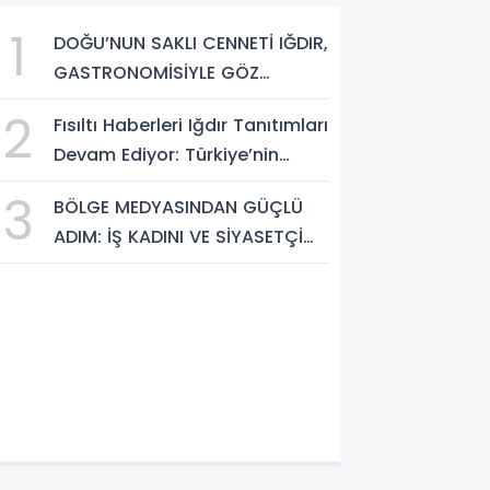
1
DOĞU’NUN SAKLI CENNETİ IĞDIR,
GASTRONOMİSİYLE GÖZ
DOLDURUYOR: KAFKAS VE
2
Fısıltı Haberleri Iğdır Tanıtımları
ANADOLU KÜLTÜRÜNÜN
Devam Ediyor: Türkiye’nin
BULUŞMA NOKTASI
Doğu Kapısı Iğdır’ın Saklı
3
BÖLGE MEDYASINDAN GÜÇLÜ
Cennetleri Keşfedilmeyi
ADIM: İŞ KADINI VE SİYASETÇİ
Bekliyor
YASEMİN ÇOPUR TAŞ,
TÜMORSİAD KADIN KOLLARINDA!