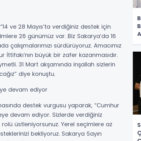
B
B
 “14 ve 28 Mayıs’ta verdiğiniz destek için
A
çimlere 26 günümüz var. Biz Sakarya’da 16
O
ada çalışmalarımızı sürdürüyoruz. Amacımız
 İttifakı’nın büyük bir zafer kazanmasıdır.
metli. 31 Mart akşamında inşallah sizlerin
cağız” diye konuştu.
meye devam ediyor
nuşmasında destek vurgusu yaparak, “Cumhur
şmeye devam ediyor. Sizlerde verdiğiniz
 rolü üstleniyorsunuz. Yerel seçimlere az
S
Ç
esteklerinizi bekliyoruz. Sakarya Sayın
Ç