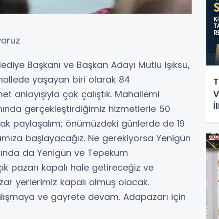
yoruz
diye Başkanı ve Başkan Adayı Mutlu Işıksu,
allede yaşayan biri olarak 84
T
V
t anlayışıyla çok çalıştık. Mahallemi
İ
ında gerçekleştirdiğimiz hizmetlerle 50
H
rak paylaşalım; önümüzdeki günlerde de 19
amıza başlayacağız. Ne gerekiyorsa Yenigün
kında da Yenigün ve Tepekum
çık pazarı kapalı hale getireceğiz ve
ar yerlerimiz kapalı olmuş olacak.
çalışmaya ve gayrete devam. Adapazarı için