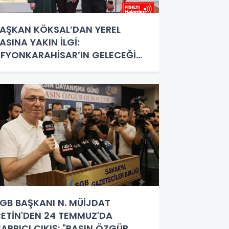
AŞKAN KÖKSAL’DAN YEREL
ASINA YAKIN İLGİ:
FYONKARAHİSAR’IN GELECEĞİ
RTAK AKILLA ŞEKİLLENİYOR
GB BAŞKANI N. MÜİJDAT
ETİN'DEN 24 TEMMUZ'DA
ARPICI ÇIKIŞ: "BASIN ÖZGÜR