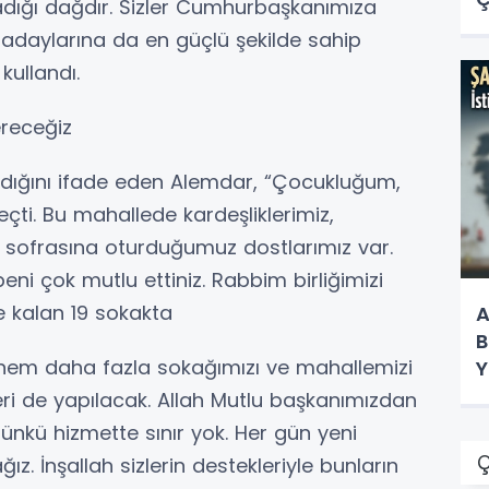
dığı dağdır. Sizler Cumhurbaşkanımıza
O
kı adaylarına da en güçlü şekilde sahip
Y
kullandı.
ereceğiz
dığını ifade eden Alemdar, “Çocukluğum,
çti. Bu mahallede kardeşliklerimiz,
z sofrasına oturduğumuz dostlarımız var.
ni çok mutlu ettiniz. Rabbim birliğimizi
e kalan 19 sokakta
A
B
önem daha fazla sokağımızı ve mahallemizi
Y
K
Yeri de yapılacak. Allah Mutlu başkanımızdan
 Çünkü hizmette sınır yok. Her gün yeni
Ç
ğız. İnşallah sizlerin destekleriyle bunların