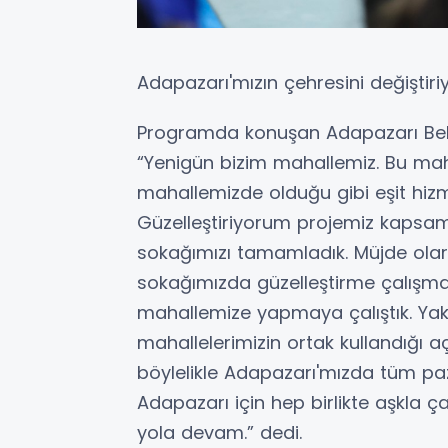
Adapazarı'mızın çehresini değiştiri
Programda konuşan Adapazarı Bele
“Yenigün bizim mahallemiz. Bu mah
mahallemizde olduğu gibi eşit hizme
Güzelleştiriyorum projemiz kapsam
sokağımızı tamamladık. Müjde ola
sokağımızda güzelleştirme çalışm
mahallemize yapmaya çalıştık. Ya
mahallelerimizin ortak kullandığı a
böylelikle Adapazarı'mızda tüm paz
Adapazarı için hep birlikte aşkla 
yola devam.” dedi.