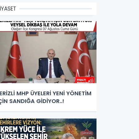
İYASET
ERİZLİ MHP ÜYELERİ YENİ YÖNETİM
ÇİN SANDIĞA GİDİYOR..!