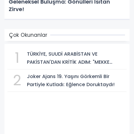
Geleneksel Buluşma: Gönülleri Isıtan
Zirve!
Çok Okunanlar
1
TÜRKİYE, SUUDİ ARABİSTAN VE
PAKİSTAN'DAN KRİTİK ADIM: "MEKKE
ORTAK SAVUNMA ANLAŞMASI" İMZALANDI!
2
Joker Ajans 19. Yaşını Görkemli Bir
Partiyle Kutladı: Eğlence Doruktaydı!