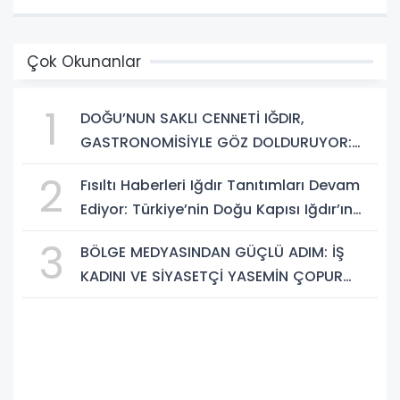
Çok Okunanlar
1
DOĞU’NUN SAKLI CENNETİ IĞDIR,
GASTRONOMİSİYLE GÖZ DOLDURUYOR:
KAFKAS VE ANADOLU KÜLTÜRÜNÜN
2
Fısıltı Haberleri Iğdır Tanıtımları Devam
BULUŞMA NOKTASI
Ediyor: Türkiye’nin Doğu Kapısı Iğdır’ın
Saklı Cennetleri Keşfedilmeyi Bekliyor
3
BÖLGE MEDYASINDAN GÜÇLÜ ADIM: İŞ
KADINI VE SİYASETÇİ YASEMİN ÇOPUR
TAŞ, TÜMORSİAD KADIN KOLLARINDA!