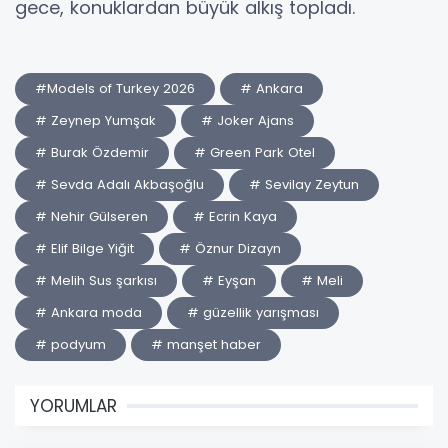
gece, konuklardan büyük alkış topladı.
#Models of Turkey 2026
# Ankara
# Zeynep Yumşak
# Joker Ajans
# Burak Özdemir
# Green Park Otel
# Sevda Adalı Akbaşoğlu
# Sevilay Zeytun
# Nehir Gülseren
# Ecrin Kaya
# Elif Bilge Yiğit
# Öznur Dizayn
# Melih Sus şarkısı
# Eyşan
# Meli
# Ankara moda
# güzellik yarışması
# podyum
# manşet haber
YORUMLAR