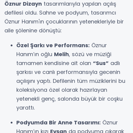
Öznur Dizayn
tasarımlarıyla yapılan açılış
defilesi oldu. Sahne ve podyum, tasarımcı
Öznur Hanım'ın çocuklarının yetenekleriyle bir
aile şölenine dönüştü:
Özel Şarkı ve Performans:
Öznur
Hanım’ın oğlu
Melih
, sözü ve müziği
tamamen kendisine ait olan
“Sus”
adlı
şarkısı ve canlı performansıyla gecenin
açılışını yaptı. Defilenin tüm müziklerini bu
koleksiyona özel olarak hazırlayan
yetenekli genç, salonda büyük bir coşku
yarattı.
Podyumda Bir Anne Tasarımı:
Öznur
Hanım’ın kızı
Eyşan
da podyuma çıkarak