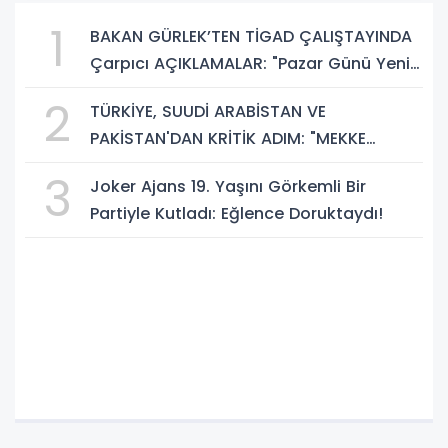
1
BAKAN GÜRLEK’TEN TİGAD ÇALIŞTAYINDA
Çarpıcı AÇIKLAMALAR: "Pazar Günü Yeni
Bir Aydınlığa Uyanacağız"
2
TÜRKİYE, SUUDİ ARABİSTAN VE
PAKİSTAN'DAN KRİTİK ADIM: "MEKKE
ORTAK SAVUNMA ANLAŞMASI" İMZALANDI!
3
Joker Ajans 19. Yaşını Görkemli Bir
Partiyle Kutladı: Eğlence Doruktaydı!