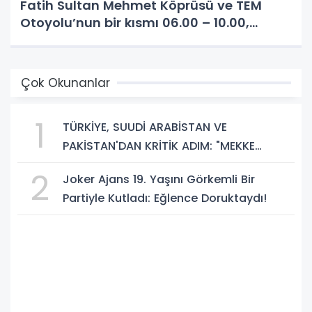
Fatih Sultan Mehmet Köprüsü ve TEM
Otoyolu’nun bir kısmı 06.00 – 10.00,
Beykoz’daki bazı yollar ise 05.30 – 13.00
saatleri arasında trafiğe kapatılacak.
Trafiğe Kapatılacak
Çok Okunanlar
1
TÜRKİYE, SUUDİ ARABİSTAN VE
PAKİSTAN'DAN KRİTİK ADIM: "MEKKE
ORTAK SAVUNMA ANLAŞMASI" İMZALANDI!
2
Joker Ajans 19. Yaşını Görkemli Bir
Partiyle Kutladı: Eğlence Doruktaydı!