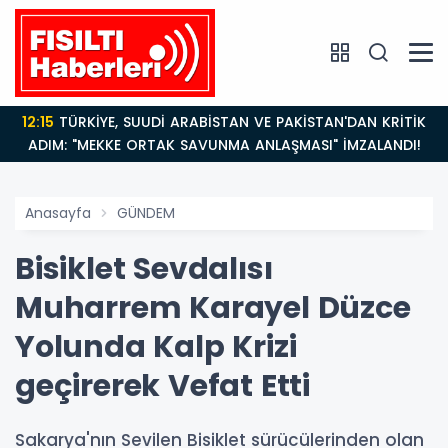
14:21
BAKAN GÜRLEK’TEN TİGAD ÇALIŞTAYINDA Çarpıcı
AÇIKLAMALAR: "Pazar Günü Yeni Bir Aydınlığa
Uyanacağız"
Anasayfa
GÜNDEM
Bisiklet Sevdalısı
Muharrem Karayel Düzce
Yolunda Kalp Krizi
geçirerek Vefat Etti
Sakarya'nın Sevilen Bisiklet sürücülerinden olan