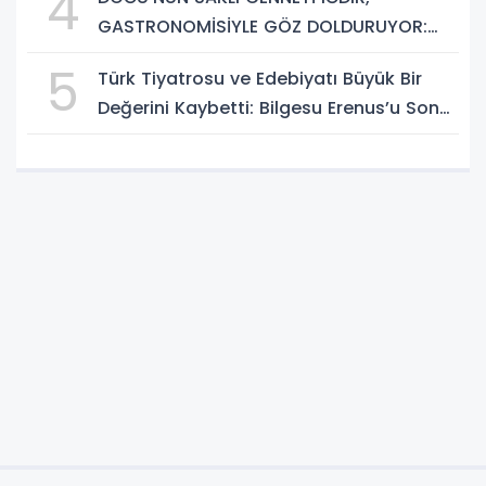
4
GASTRONOMİSİYLE GÖZ DOLDURUYOR:
KAFKAS VE ANADOLU KÜLTÜRÜNÜN
5
Türk Tiyatrosu ve Edebiyatı Büyük Bir
BULUŞMA NOKTASI
Değerini Kaybetti: Bilgesu Erenus’u Son
Yolculuğuna Uğurluyoruz