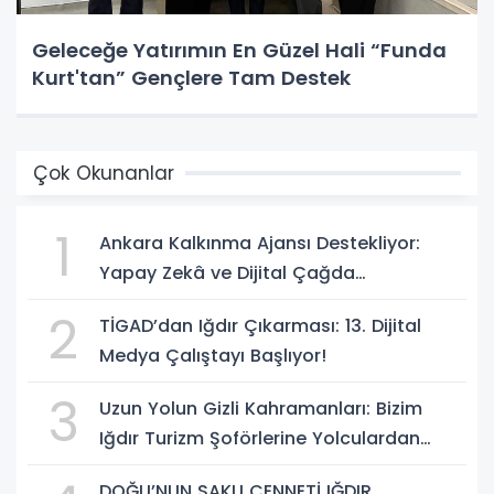
Geleceğe Yatırımın En Güzel Hali “Funda
Kurt'tan” Gençlere Tam Destek
Çok Okunanlar
1
Ankara Kalkınma Ajansı Destekliyor:
Yapay Zekâ ve Dijital Çağda
Dezenformasyonla Mücadele Kapasite
2
TİGAD’dan Iğdır Çıkarması: 13. Dijital
Geliştirme Eğitimi Başlıyor!
Medya Çalıştayı Başlıyor!
3
Uzun Yolun Gizli Kahramanları: Bizim
Iğdır Turizm Şoförlerine Yolculardan
Büyük Teşekkür!
DOĞU’NUN SAKLI CENNETİ IĞDIR,