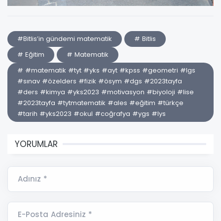
#Bitlis’in gündemi matematik
# Bitlis
# Eğitim
# Matematik
# #matematik #tyt #yks #ayt #kpss #geometri #lgs
#sınav #özelders #fizik #ösym #dgs #2023tayfa
#ders #kimya #yks2023 #motivasyon #biyoloji #lise
#2023tayfa #tytmatematik #ales #eğitim #türkçe
#tarih #yks2023 #okul #coğrafya #ygs #lys
YORUMLAR
Adınız *
E-Posta Adresiniz *