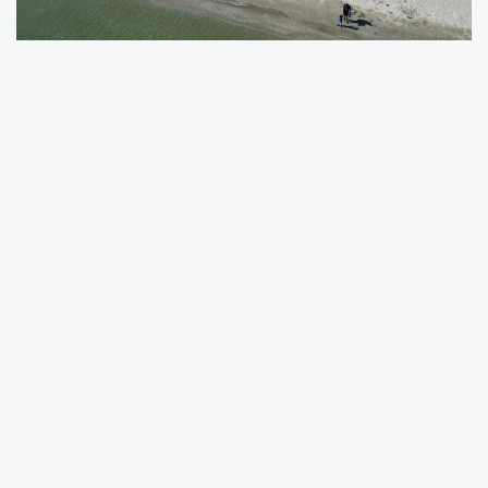
Silivri Belediye Başkanı Volkan Yılmaz’ın
“İnsana Yatırım” vizyonu doğrultusunda ilçeye
kazandırılan halk plajlarında bakım, onarım,
temizlik ve yenileme çalışmaları tamamlandı.
İstanbul’da tatilcilerin yaz aylarında en çok ilgi
gösterdiği ilçelerden biri olan Silivri’de bulunan
Selimpaşa ücretsiz Kadınlar Plajı ve Kumluk
Halk Plajı, yapılan çalışmaların ardından hem
Silivrililere hem de çevre il ve ilçelerden gelen
tatilcilere hizmet vermeye başladı. İstanbul’un
kadınlara özel tek plajı olma özelliğini taşıyan
Selimpaşa Kadınlar Plajında yaz sezonu