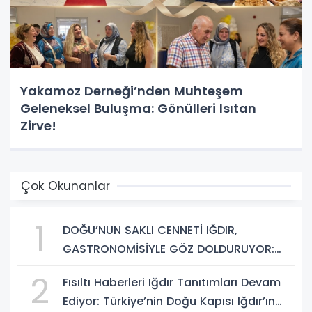
Yakamoz Derneği’nden Muhteşem
Geleneksel Buluşma: Gönülleri Isıtan
Zirve!
Çok Okunanlar
1
DOĞU’NUN SAKLI CENNETİ IĞDIR,
GASTRONOMİSİYLE GÖZ DOLDURUYOR:
KAFKAS VE ANADOLU KÜLTÜRÜNÜN
2
Fısıltı Haberleri Iğdır Tanıtımları Devam
BULUŞMA NOKTASI
Ediyor: Türkiye’nin Doğu Kapısı Iğdır’ın