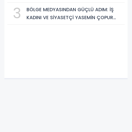
Saklı Cennetleri Keşfedilmeyi Bekliyor
3
BÖLGE MEDYASINDAN GÜÇLÜ ADIM: İŞ
KADINI VE SİYASETÇİ YASEMİN ÇOPUR
TAŞ, TÜMORSİAD KADIN KOLLARINDA!