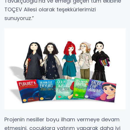
Tavukçuoğlu’na ve emeği geçen tüm ekibine
TOÇEV Ailesi olarak teşekkürlerimizi
sunuyoruz.”
Projenin nesiller boyu ilham vermeye devam
etmesini, çocuklara yatırım yaparak daha iyi