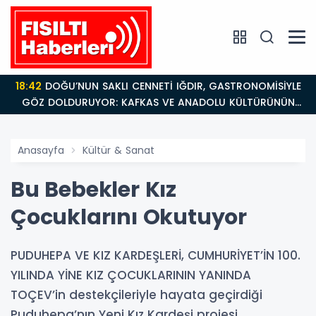
18:42
DOĞU’NUN SAKLI CENNETİ IĞDIR, GASTRONOMİSİYLE
GÖZ DOLDURUYOR: KAFKAS VE ANADOLU KÜLTÜRÜNÜN
BULUŞMA NOKTASI
Anasayfa
Kültür & Sanat
Bu Bebekler Kız
Çocuklarını Okutuyor
PUDUHEPA VE KIZ KARDEŞLERİ, CUMHURİYET’İN 100.
YILINDA YİNE KIZ ÇOCUKLARININ YANINDA
TOÇEV’in destekçileriyle hayata geçirdiği
Puduhepa’nın Yeni Kız Kardeşi projesi