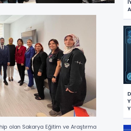
İ
A
D
Y
Y
ip olan Sakarya Eğitim ve Araştırma