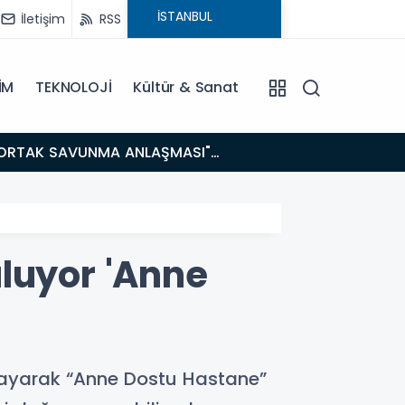
İletişim
RSS
İM
TEKNOLOJİ
Kültür & Sanat
14:21
BAKAN GÜRLEK’TEN TİGAD ÇALIŞTAYINDA Çarpıcı AÇIKLAMALAR: "Pazar Günü Yeni Bir Aydınlığa
Uyanacağız
luyor 'Anne
mlayarak “Anne Dostu Hastane”