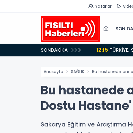
Yazarlar
Vide
SON DA
12:15
SONDAKİKA
ydı!
TÜRKİYE, SUUDİ ARABİSTAN VE PAKİSTAN'DAN KRİTİK ADIM: "MEKKE ORTAK SAVUNMA ANLAŞMASI"
İMZALANDI!
Anasayfa
SAĞLIK
Bu hastanede annel
Bu hastanede a
Dostu Hastane'
Sakarya Eğitim ve Araştırma Ha