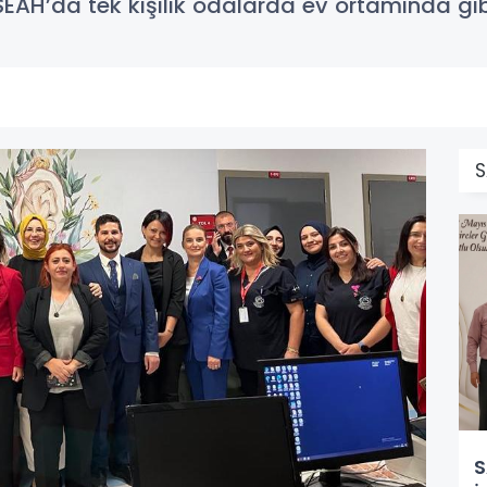
SEAH’da tek kişilik odalarda ev ortamında gi
S
S