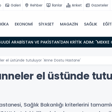
o
Galeri
Rehber
İlanlar
Anket
Gazeteler
KİKA
EKONOMİ
SİYASET
MAGAZİN
SAĞLIK
EĞİT
er el üstünde tutuluyor 'Anne Dostu Hastane'
nneler el üstünde tutu
stanesi, Sağlık Bakanlığı kriterlerini tama