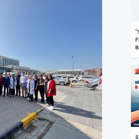
"
F
B
S