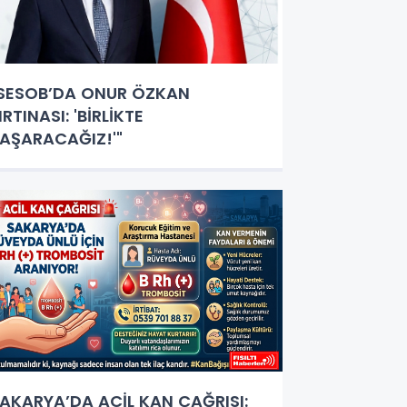
SESOB’DA ONUR ÖZKAN
IRTINASI: 'BİRLİKTE
AŞARACAĞIZ!'"
AKARYA’DA ACİL KAN ÇAĞRISI: