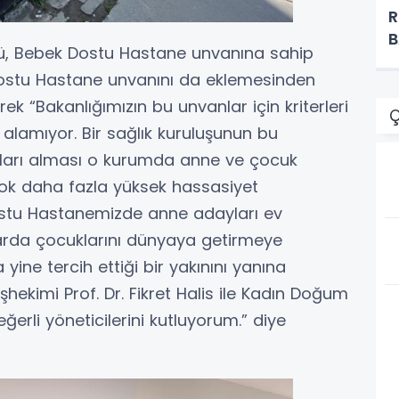
R
B
ütlü, Bebek Dostu Hastane unvanına sahip
ostu Hastane unvanını da eklemesinden
“Bakanlığımızın bu unvanlar için kriterleri
Ç
 alamıyor. Bir sağlık kuruluşunun bu
nları alması o kurumda anne ve çocuk
ok daha fazla yüksek hassasiyet
Dostu Hastanemizde anne adayları ev
larda çocuklarını dünyaya getirmeye
ine tercih ettiği bir yakınını yanına
şhekimi Prof. Dr. Fikret Halis ile Kadın Doğum
eğerli yöneticilerini kutluyorum.” diye