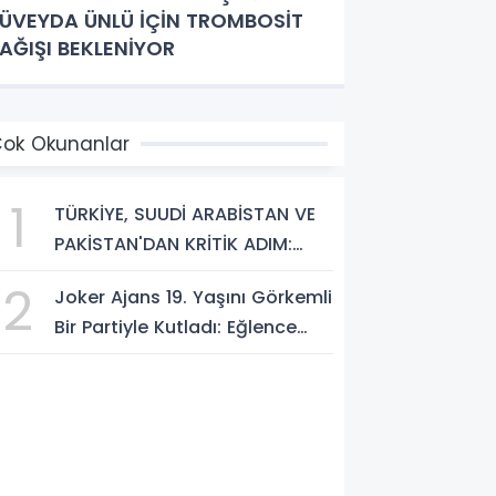
ÜVEYDA ÜNLÜ İÇİN TROMBOSİT
AĞIŞI BEKLENİYOR
ok Okunanlar
1
TÜRKİYE, SUUDİ ARABİSTAN VE
PAKİSTAN'DAN KRİTİK ADIM:
"MEKKE ORTAK SAVUNMA
2
Joker Ajans 19. Yaşını Görkemli
ANLAŞMASI" İMZALANDI!
Bir Partiyle Kutladı: Eğlence
Doruktaydı!