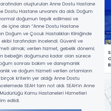
 tarafından oluşturulan Anne Dostu Hastane
Anne Dostu Hastane unvanını da aldı. Doğum
ek normal doğumun teşvik edilmesi ve
i de içine alan “Anne Dostu Hastane
n Doğum ve Çocuk Hastalıkları Kliniğinde
 ekibi tarafından incelendi. Güvenli ve
zmeti almak; verilen hizmet, gebelik dönemi;
S
dan bebeğin doğumuna kadar olan sürece
O
doğum sonrası bakım ve danışmanlık
B
ışmanlık ve doğum hizmeti verilen ortamların
birçok kriterin yer aldığı Anne Dostu
incelemede SEAH tam not aldı. SEAH’ın Anne
k Müdürlüğü Kamu Hastaneleri Hizmetleri
m edildi.