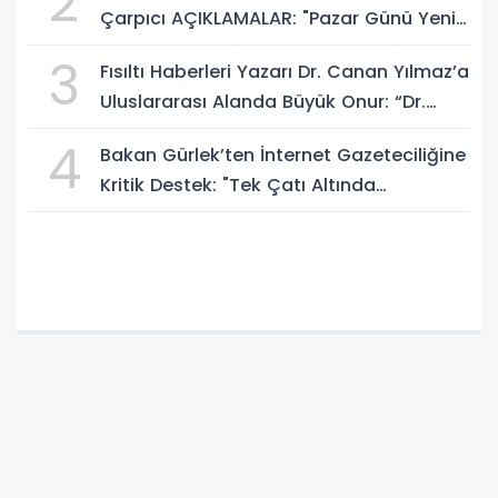
2
Çarpıcı AÇIKLAMALAR: "Pazar Günü Yeni
Bir Aydınlığa Uyanacağız"
3
Fısıltı Haberleri Yazarı Dr. Canan Yılmaz’a
Uluslararası Alanda Büyük Onur: “Dr.
A.P.J. Abdul Kalam İlham Ödülü 2026”
4
Bakan Gürlek’ten İnternet Gazeteciliğine
Kritik Destek: "Tek Çatı Altında
Toplanmalıyız, Yasal Düzenlemeye
Hazırız"