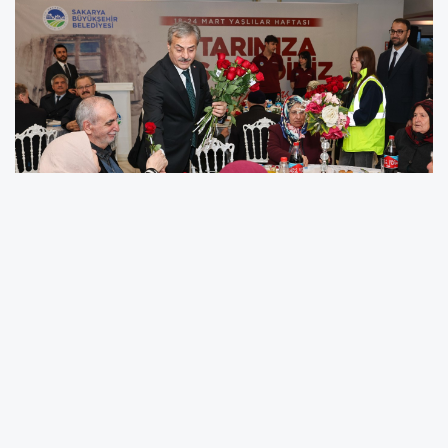
Yaşlı Destek Merkezi (YADEM) tarafından
düzenlenen iftar programında yaşlılarla
buluşan Başkan Alemdar, bu haftayı
"tecrübeliler haftası" olarak nitelendirdi. Her bir
yaşlı vatandaşla tek tek kucaklaşarak hayır