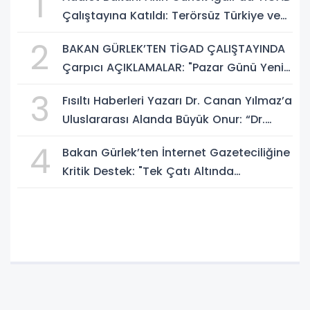
1
Çalıştayına Katıldı: Terörsüz Türkiye ve
Sosyal Medya Düzenlemesi Mesajı
2
BAKAN GÜRLEK’TEN TİGAD ÇALIŞTAYINDA
Çarpıcı AÇIKLAMALAR: "Pazar Günü Yeni
Bir Aydınlığa Uyanacağız"
3
Fısıltı Haberleri Yazarı Dr. Canan Yılmaz’a
Uluslararası Alanda Büyük Onur: “Dr.
A.P.J. Abdul Kalam İlham Ödülü 2026”
4
Bakan Gürlek’ten İnternet Gazeteciliğine
Kritik Destek: "Tek Çatı Altında
Toplanmalıyız, Yasal Düzenlemeye
Hazırız"