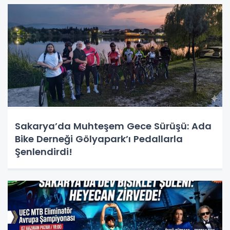
Sakarya’da Muhteşem Gece Sürüşü: Ada
Bike Derneği Gölyapark’ı Pedallarla
Şenlendirdi!