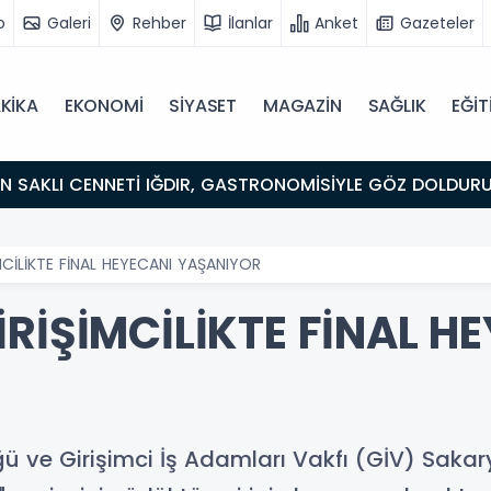
o
Galeri
Rehber
İlanlar
Anket
Gazeteler
KİKA
EKONOMİ
SİYASET
MAGAZİN
SAĞLIK
EĞİT
ULUŞMA NOKTASI
MCİLİKTE FİNAL HEYECANI YAŞANIYOR
RİŞİMCİLİKTE FİNAL H
ğü ve Girişimci İş Adamları Vakfı (GİV) Sakary