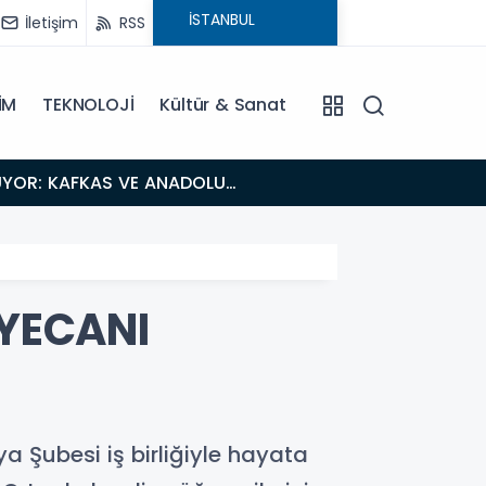
İletişim
RSS
İM
TEKNOLOJİ
Kültür & Sanat
18:26
Fısıltı Haberleri Iğdır Tanıtımları Devam Ediyor: Türkiye’nin Doğu Kapısı Iğdır’ın Saklı Cennetleri
Keşfedilmeyi
EYECANI
a Şubesi iş birliğiyle hayata