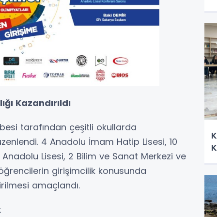
ığı Kazandırıldı
si tarafından çeşitli okullarda
K
düzenlendi. 4 Anadolu İmam Hatip Lisesi, 10
K
k Anadolu Lisesi, 2 Bilim ve Sanat Merkezi ve
 öğrencilerin girişimcilik konusunda
tirilmesi amaçlandı.
k