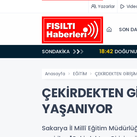
Yazarlar
Vide
SON DA
18:42
SONDAKİKA
DOĞU’NUN SAKLI CENNETİ IĞDIR, GASTRONOMİSİYLE GÖZ DOLDURUYOR: KAFKAS VE ANADOLU
KÜLTÜRÜNÜN B
Anasayfa
EĞİTİM
ÇEKİRDEKTEN GİRİŞİ
ÇEKİRDEKTEN Gİ
YAŞANIYOR
Sakarya İl Millî Eğitim Müdürlü