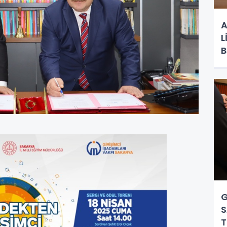
A
L
B
G
S
T