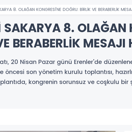
KARYA 8. OLAĞAN KONGRESİ'NE DOĞRU: BİRLİK VE BERABERLİK MESAJI
İ SAKARYA 8. OLAĞAN 
VE BERABERLİK MESAJI 
ilatı, 20 Nisan Pazar günü Erenler'de düzenle
 öncesi son yönetim kurulu toplantısı, hazırlı
oplantıda, kongrenin sorunsuz ve coşkulu bir