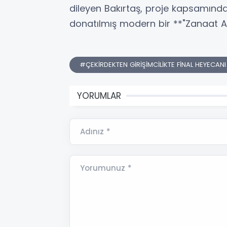
dileyen Bakırtaş, proje kapsamınd
donatılmış modern bir **"Zanaat At
#ÇEKİRDEKTEN GİRİŞİMCİLİKTE FİNAL HEYECAN
YORUMLAR
Adınız *
Yorumunuz *