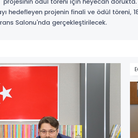
" projesinin ödül töreni için heyecan dorukta. 
yı hedefleyen projenin finali ve ödül töreni, 
rans Salonu'nda gerçekleştirilecek.
E