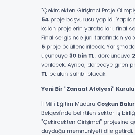
"Çekirdekten Girişimci Proje Olimpi
54
proje başvurusu yapıldı. Yapıla
kalan projelerin yaratıcıları, final 
Final sergisinde jüri tarafından y
5
proje ödüllendirilecek. Yarışmada
üçüncüye
30 bin TL
, dördüncüye
2
verilecek. Ayrıca, dereceye giren 
TL
ödülün sahibi olacak.
Yeni Bir "Zanaat Atölyesi" Kurul
İl Millî Eğitim Müdürü
Coşkun Bakır
Belgesi'nde belirtilen sektör iş birl
"Çekirdekten Girişimci" projesine g
duyduğu memnuniyeti dile getirdi. 