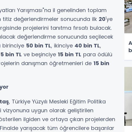
yatları Yarışması"na il genelinden toplam
n titiz değerlendirmeler sonucunda ilk
20
'ye
sergisinde projelerini tanıtma fırsatı bulacak.
apılacak değerlendirme sonucunda seçilecek
A
 birinciye
50 bin TL
, ikinciye
40 bin TL
,
b
5 bin TL
ve beşinciye
15 bin TL
para ödülü
projelerin danışman öğretmenleri de
15 bin
uyor
taş
, Türkiye Yüzyılı Mesleki Eğitim Politika
iği vizyonuna uygun olarak geliştirilen
österilen ilgiden ve ortaya çıkan projelerden
Finalde yarışacak tüm öğrencilere başarılar