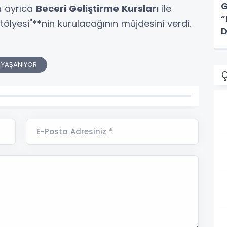
G
a ayrıca
Beceri Geliştirme Kursları
ile
“
ölyesi"**nin kurulacağının müjdesini verdi.
D
I YAŞANIYOR
Ç
E-Posta Adresiniz *