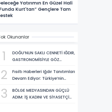
eleceğe Yatırımın En Güzel Hali
Funda Kurt'tan” Gençlere Tam
estek
ok Okunanlar
1
DOĞU’NUN SAKLI CENNETİ IĞDIR,
GASTRONOMİSİYLE GÖZ
DOLDURUYOR: KAFKAS VE
2
Fısıltı Haberleri Iğdır Tanıtımları
ANADOLU KÜLTÜRÜNÜN
Devam Ediyor: Türkiye’nin
BULUŞMA NOKTASI
Doğu Kapısı Iğdır’ın Saklı
3
BÖLGE MEDYASINDAN GÜÇLÜ
Cennetleri Keşfedilmeyi
ADIM: İŞ KADINI VE SİYASETÇİ
Bekliyor
YASEMİN ÇOPUR TAŞ,
TÜMORSİAD KADIN KOLLARINDA!