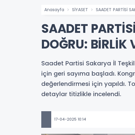
Anasayfa
SİYASET
SAADET PARTİSİ SA
SAADET PARTİS
DOĞRU: BİRLİK 
Saadet Partisi Sakarya İl Teşk
için geri sayıma başladı. Kongre
değerlendirmesi için yapıldı. T
detaylar titizlikle incelendi.
17-04-2025 10:14