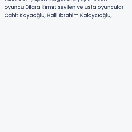
oyuncu Dilara Kırmıt sevilen ve usta oyuncular
Cahit Kayaoğlu, Halil İbrahim Kalaycıoğlu,
Levent Sülün, Hasan Arslan, Recep Cinisli,
Nicolas Facey, Mary Setrekova ile kamera
karşısına geçmeye hazırlanıyor. White Kingdom
isimli dizi filmde bir mafya babasının takıntı
yaptığı sevgilisi rolünü üstlenen Dilara Kırmıt
“Başarılı işlerde ustalarla dolu bir ekiple
çalışmak beni her geçen gün geliştiriyor, kısa
zamanda oyunculukta büyük yol katettim
daha yüksekte gözüm” dedi. BASIN DANIŞMANI
SELÇUK AKA
07-09-2024 12:33
Güncelleme : 13-09-2024 20:51