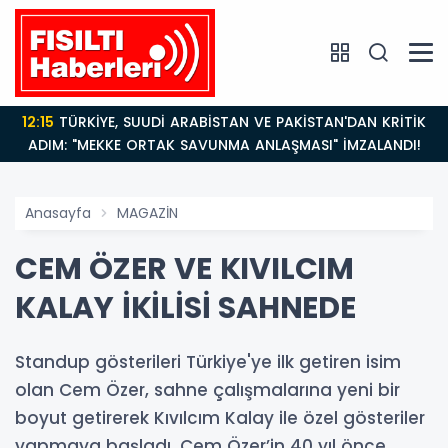
12:15
TÜRKİYE, SUUDİ ARABİSTAN VE PAKİSTAN'DAN KRİTİK
ADIM: "MEKKE ORTAK SAVUNMA ANLAŞMASI" İMZALANDI!
Anasayfa
MAGAZİN
CEM ÖZER VE KIVILCIM
KALAY İKİLİSİ SAHNEDE
Standup gösterileri Türkiye'ye ilk getiren isim
olan Cem Özer, sahne çalışmalarına yeni bir
boyut getirerek Kıvılcım Kalay ile özel gösteriler
yapmaya başladı. Cem Özer’in 40 yıl önce