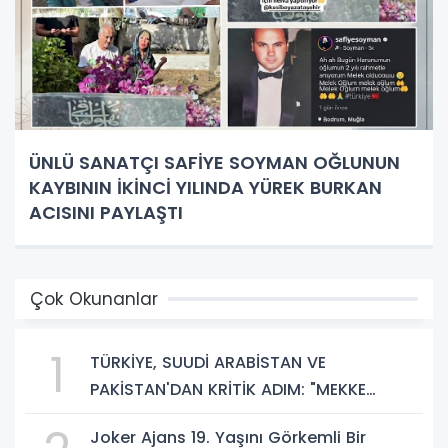
ÜNLÜ SANATÇI SAFİYE SOYMAN OĞLUNUN
KAYBININ İKİNCİ YILINDA YÜREK BURKAN
ACISINI PAYLAŞTI
Çok Okunanlar
1
TÜRKİYE, SUUDİ ARABİSTAN VE
PAKİSTAN'DAN KRİTİK ADIM: "MEKKE
ORTAK SAVUNMA ANLAŞMASI" İMZALANDI!
Joker Ajans 19. Yaşını Görkemli Bir