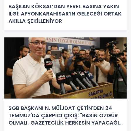
BAŞKAN KÖKSAL’DAN YEREL BASINA YAKIN
İLGİ: AFYONKARAHİSAR’IN GELECEĞİ ORTAK
AKILLA ŞEKİLLENİYOR
SGB BAŞKANI N. MÜİJDAT ÇETİN'DEN 24
TEMMUZ'DA ÇARPICI ÇIKIŞ: "BASIN ÖZGÜR
OLMALI, GAZETECİLİK HERKESİN YAPACAĞI
İŞ DEĞİL!"