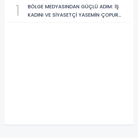
1
BÖLGE MEDYASINDAN GÜÇLÜ ADIM: İŞ
KADINI VE SİYASETÇİ YASEMİN ÇOPUR
TAŞ, TÜMORSİAD KADIN KOLLARINDA!